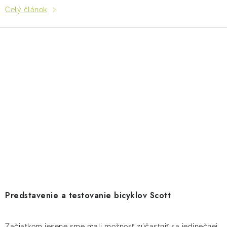
Celý článok
Predstavenie a testovanie bicyklov Scott
Začiatkom jesene sme mali možnosť zúčastniť sa jedinečnej