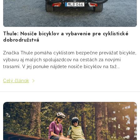
á
n
! Akcie !
Obchodné podmienky
Doprava a platba
k
Moja objednávka
Kontakty
Slovenčina
o
Thule: Nosiče bicyklov a vybavenie pre cyklistické
v
dobrodružstvá
Značka Thule pomáha cyklistom bezpečne prevážať bicykle,
výbavu aj malých spolujazdcov na cestách za novými
trasami. V jej ponuke nájdete nosiče bicyklov na ťaž...
Celý článok