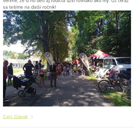
veríme, že si ho deti aj rodičia užili rovnako ako my. Už teraz
sa tešíme na ďalší ročník!
Celý článok