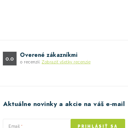
O
v
l
á
d
Overené zákazníkmi
a
0.0
0
recenzií.
Zobraziť všetky recenzie
c
i
e
p
r
v
Aktuálne novinky a akcie na váš e-mail
k
y
v
Email
PRIHLÁSIŤ SA