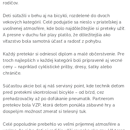
rodičov.
Deti súťažili v behu aj na bicykli, rozdelené do dvoch
vekových kategórií. Celé podujatie sa nieslo v priateľskej a
uvoľnenej atmosfére, kde bolo najdôležitejšie si preteky užiť.
A presne v duchu fair play platilo, že dôležitejšia ako
víťazstvo bola samotná účasť a radosť z pohybu.
Každý pretekár si odniesol diplom a malé občerstvenie. Pre
troch najlepších v každej kategórii boli pripravené aj vecné
ceny – napríklad cyklistické prilby, dresy, šatky alebo
chrániče.
Súčasťou akcie bol aj náš servisný point, kde technik deťom
pred pretekmi skontroloval bicykle – od bŕzd, cez
prehadzovačky až po dofúkanie pneumatík. Partnerom
pretekov bola VZP, ktorá deťom ponúkla zábavné hry a
dospelým možnosť zmerať si telesný tuk.
Celé popoludnie prebehlo vo veľmi príjemnej atmosfére a