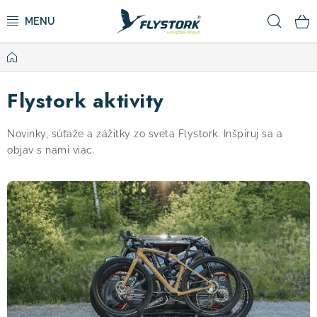
Prejsť
Hľad
na
obsah
Domov
CYKLISTIKA
Flystork aktivity
ZIMNÉ ŠPORTY
Novinky, súťaže a zážitky zo sveta Flystork. Inšpiruj sa a
KOLOBEŽKY
objav s nami viac.
V
OBLEČENIE A TOPÁNKY
ý
p
DOPLNKY
i
s
CAMPING
č
l
VÝPREDAJ