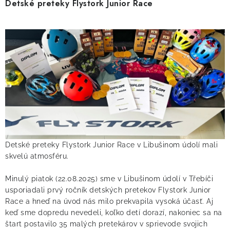
Detské preteky Flystork Junior Race
Detské preteky Flystork Junior Race v Libušinom údolí mali
skvelú atmosféru.
Minulý piatok (22.08.2025) sme v Libušinom údolí v Třebíči
usporiadali prvý ročník detských pretekov Flystork Junior
Race a hneď na úvod nás milo prekvapila vysoká účasť. Aj
keď sme dopredu nevedeli, koľko detí dorazí, nakoniec sa na
štart postavilo 35 malých pretekárov v sprievode svojich