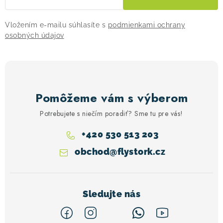
ý
p
Vložením e-mailu súhlasíte s
podmienkami ochrany
i
osobných údajov
s
u
Pomôžeme vám s výberom
Potrebujete s niečím poradiť? Sme tu pre vás!
+420 530 513 203
obchod
@
flystork.cz