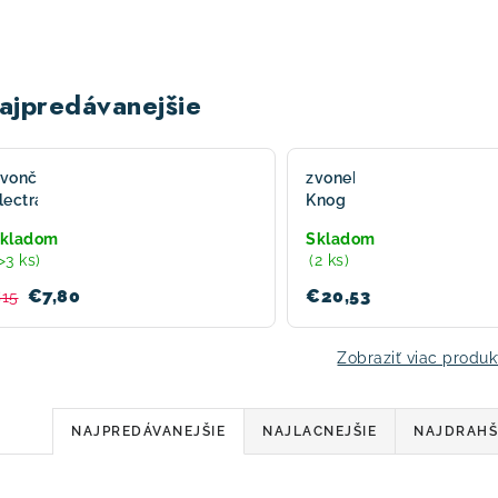
ajpredávanejšie
vonček
zvonek
lectra
Knog
olor
Oi
kladom
Skladom
inger
Bell
>3 ks)
(2 ks)
Classic
stříbrný
€7,80
€20,53
15
malý
Zobraziť viac produk
R
NAJPREDÁVANEJŠIE
NAJLACNEJŠIE
NAJDRAHŠ
a