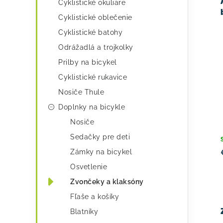
o
Cyklistické okuliare
v
Cyklistické oblečenie
Cyklistické batohy
Odrážadlá a trojkolky
Prilby na bicykel
Cyklistické rukavice
Nosiče Thule
Doplnky na bicykle
Nosiče
Sedačky pre deti
Zámky na bicykel
Osvetlenie
Zvončeky a klaksóny
Fľaše a košíky
Blatníky