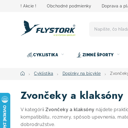
Prejsť
! Akcie !
Obchodné podmienky
Doprava a pl
na
obsah
CYKLISTIKA
ZIMNÉ ŠPORTY
Domov
Cyklistika
Doplnky na bicykle
Zvončeky
Zvončeky a klaksóny
V kategórii
Zvončeky a klaksóny
nájdete prakti
kompatibilitu, rozmery, spôsob upevnenia, mat
dobrodružstve.