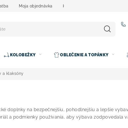
atba
Moja objednávka
Kontakty
Slovenčina
KOLOBEŽKY
OBLEČENIE A TOPÁNKY
 a klaksóny
cké doplnky na bezpečnejšiu, pohodlnejšiu a lepšie vybave
eriál a podmienky používania, aby výbava zodpovedala va