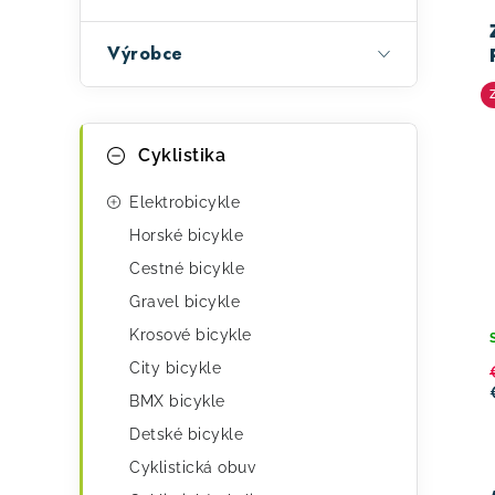
ý
Výrobce
p
i
K
Preskočiť
Cyklistika
s
kategórie
a
p
t
Elektrobicykle
e
Horské bicykle
r
Cestné bicykle
g
o
Gravel bicykle
ó
d
Krosové bicykle
r
u
City bicykle
i
BMX bicykle
k
e
Detské bicykle
t
Cyklistická obuv