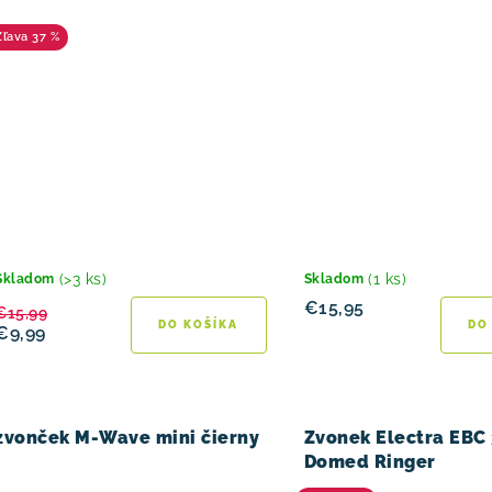
37 %
(>3 ks)
(1 ks)
Skladom
Skladom
€15,95
€15,99
DO KOŠÍKA
DO
€9,99
zvonček M-Wave mini čierny
Zvonek Electra EBC
Domed Ringer