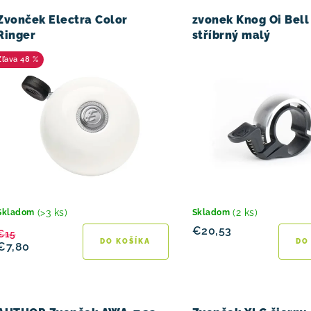
V
d
Zvonček Electra Color
zvonek Knog Oi Bell
e
Ringer
stříbrný malý
n
48 %
i
e
p
r
o
d
(>3 ks)
(2 ks)
Skladom
Skladom
€20,53
€15
u
DO KOŠÍKA
DO
€7,80
k
t