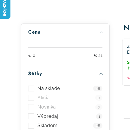
B
N
Cena
o
č
Z
E
€
0
€
21
n
C
S
R
(
ý
Štítky
€
p
Na sklade
28
a
Akcia
0
n
Novinka
0
e
Výpredaj
1
l
Skladom
26