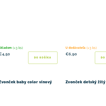
(>3 ks)
(>3 ks)
Skladom
U dodávateľa
€4,50
€6,90
DO KOŠÍKA
DO
Zvonček baby color vínový
Zvonček detský žltý