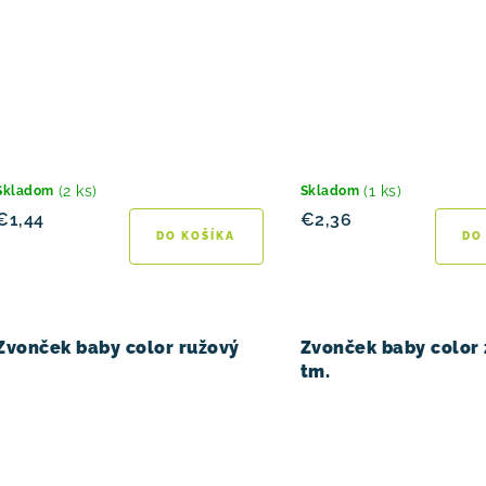
(2 ks)
(1 ks)
Skladom
Skladom
€1,44
€2,36
DO KOŠÍKA
DO
Zvonček baby color ružový
Zvonček baby color
tm.