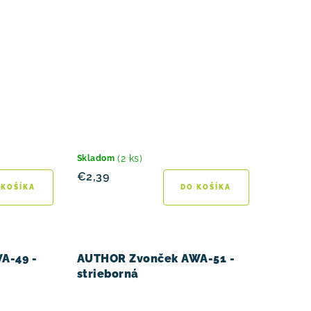
(2 ks)
Skladom
€2,39
 KOŠÍKA
DO KOŠÍKA
A-49 -
AUTHOR Zvonček AWA-51 -
strieborná