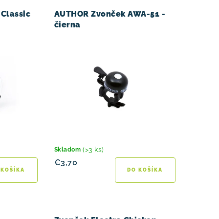
 Classic
AUTHOR Zvonček AWA-51 -
čierna
(>3 ks)
Skladom
€3,70
 KOŠÍKA
DO KOŠÍKA