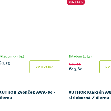
14 %
(>3 ks)
(1 ks)
Skladom
Skladom
€1,23
€16,01
DO KOŠÍKA
DO
€13,62
AUTHOR Zvonček AWA-60 -
AUTHOR Klaksón AW
čierna
strieborná / čierna