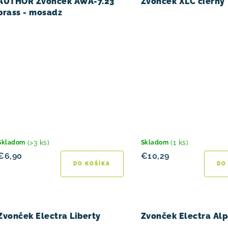
AUTHOR Zvonček AWA-7.23
Zvonček XLC čierny
o
brass - mosadz
v
(>3 ks)
(1 ks)
Skladom
Skladom
€6,90
€10,29
DO KOŠÍKA
DO
Zvonček Electra Liberty
Zvonček Electra Al