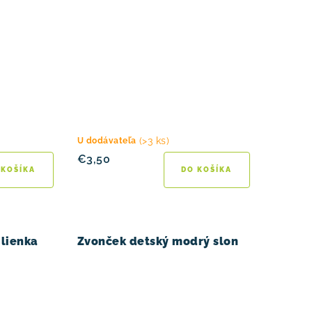
(>3 ks)
U dodávateľa
€3,50
 KOŠÍKA
DO KOŠÍKA
 lienka
Zvonček detský modrý slon