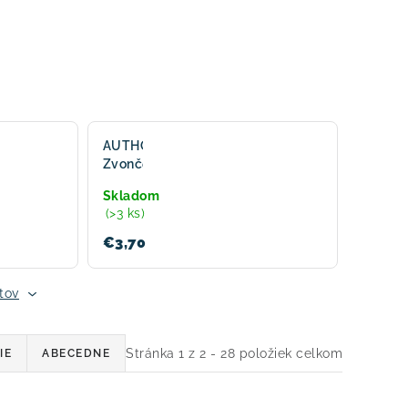
AUTHOR
Zvonček
AWA-
Skladom
51 -
(>3 ks)
čierna
€3,70
tov
Stránka
1
z
2
-
28
položiek celkom
IE
ABECEDNE