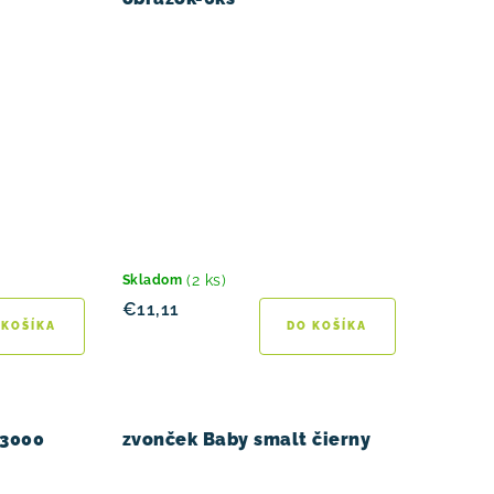
(2 ks)
Skladom
€11,11
 KOŠÍKA
DO KOŠÍKA
 3000
zvonček Baby smalt čierny