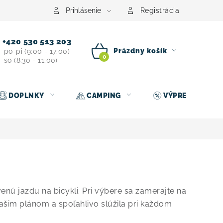
Prihlásenie
Registrácia
+420 530 513 203
Prázdny košík
po-pi (9:00 - 17:00)
so (8:30 - 11:00)
NÁKUPNÝ
KOŠÍK
DOPLNKY
CAMPING
VÝPREDAJ
nú jazdu na bicykli. Pri výbere sa zamerajte na
šim plánom a spoľahlivo slúžila pri každom