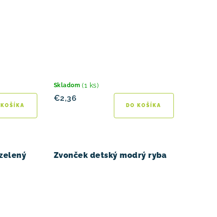
(1 ks)
Skladom
€2,36
 KOŠÍKA
DO KOŠÍKA
 zelený
Zvonček detský modrý ryba