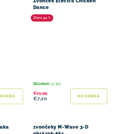
Zvonček Electra Chicken
Dance
54 %
(2 ks)
Skladom
€15,95
 KOŠÍKA
DO KOŠÍKA
€7,20
paka
zvončeky M-Wave 3-D
obrázok-6ks