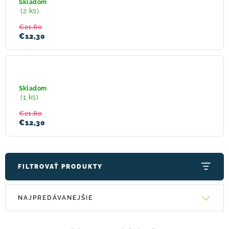
Skladom
fialová
(2 ks)
! Akcie !
Obchodné podmienky
Doprava a platba
€21,80
€12,30
Moja objednávka
Kontakty
Slovenčina
Sensor
Stella
podprsenka
Skladom
biela
(1 ks)
€21,80
€12,30
FILTROVAŤ PRODUKTY
V
R
NAJPREDÁVANEJŠIE
ý
a
p
d