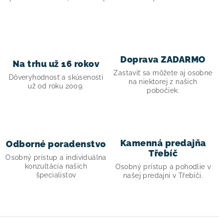
v
k
y
v
ý
Doprava ZADARMO
p
Na trhu už 16 rokov
Zastaviť sa môžete aj osobne
i
Dôveryhodnosť a skúsenosti
na niektorej z našich
už od roku 2009.
s
pobočiek.
u
Kamenná predajňa
Odborné poradenstvo
Třebíč
Osobný prístup a individuálna
konzultácia našich
Osobný prístup a pohodlie v
špecialistov
našej predajni v Třebíči.