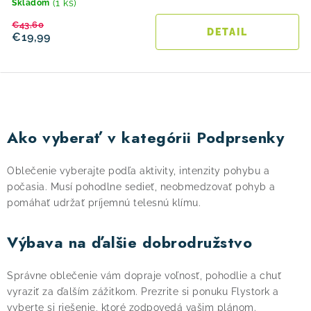
(1 ks)
Skladom
€43,60
DETAIL
€19,99
O
v
Ako vyberať v kategórii Podprsenky
l
á
Oblečenie vyberajte podľa aktivity, intenzity pohybu a
d
počasia. Musí pohodlne sedieť, neobmedzovať pohyb a
a
pomáhať udržať príjemnú telesnú klímu.
c
i
Výbava na ďalšie dobrodružstvo
e
p
Správne oblečenie vám dopraje voľnosť, pohodlie a chuť
r
vyraziť za ďalším zážitkom. Prezrite si ponuku Flystork a
vyberte si riešenie, ktoré zodpovedá vašim plánom.