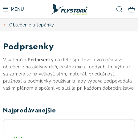
Prejsť
Hľad
na
obsah
Oblečenie a topánky
CYKLISTIKA
Podprsenky
ZIMNÉ ŠPORTY
V kategórii
Podprsenky
nájdete športové a voľnočasové
KOLOBEŽKY
oblečenie na aktívny deň, cestovanie aj oddych. Pri výbere
sa zamerajte na veľkosť, strih, materiál, priedušnosť,
OBLEČENIE A TOPÁNKY
pružnosť a podmienky používania, aby výbava zodpovedala
vašim plánom a spoľahlivo slúžila pri každom dobrodružstve.
DOPLNKY
Najpredávanejšie
CAMPING
Sensor
Stella
VÝPREDAJ
podprsenka