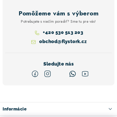
Pomôžeme vám s výberom
Potrebujete s niečím poradiť? Sme tu pre vás!
+420 530 513 203
obchod
@
flystork.cz
Z
á
p
ä
Informácie