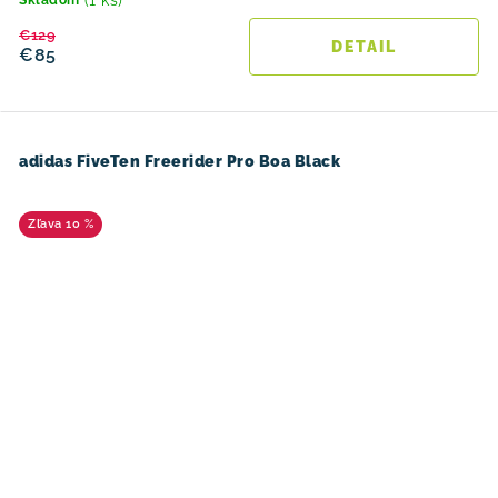
(1 ks)
Skladom
€129
DETAIL
€85
adidas FiveTen Freerider Pro Boa Black
10 %