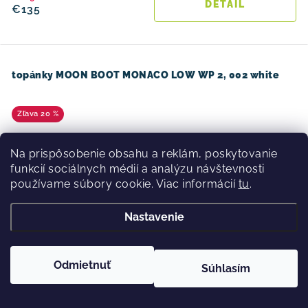
DETAIL
€135
topánky MOON BOOT MONACO LOW WP 2, 002 white
20 %
Na prispôsobenie obsahu a reklám, poskytovanie
funkcií sociálnych médií a analýzu návštevnosti
používame súbory cookie. Viac informácií
tu
.
Nastavenie
Odmietnuť
Súhlasím