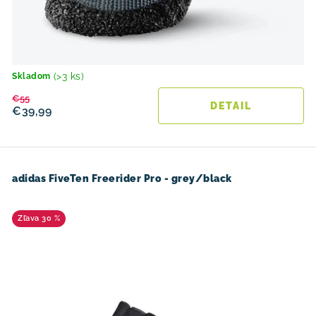
(>3 ks)
Skladom
€55
DETAIL
€39,99
adidas FiveTen Freerider Pro - grey/black
30 %