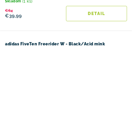
(1 ks)
Skladom
€64
DETAIL
€39,99
adidas FiveTen Freerider W - Black/Acid mink