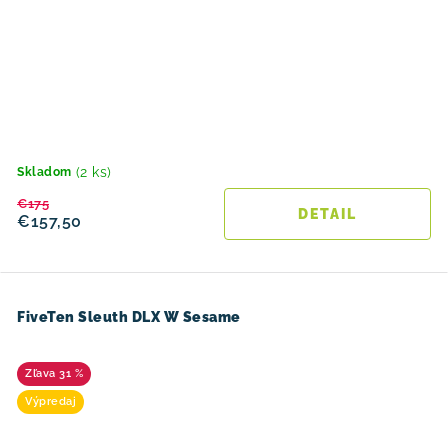
(2 ks)
Skladom
€175
DETAIL
€157,50
FiveTen Sleuth DLX W Sesame
31 %
Výpredaj