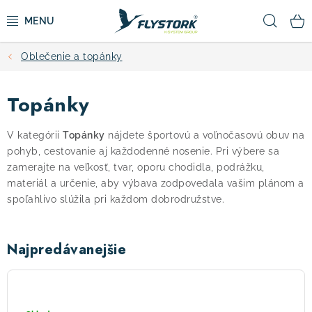
Prejsť
Hľad
na
obsah
Oblečenie a topánky
CYKLISTIKA
Topánky
ZIMNÉ ŠPORTY
V kategórii
Topánky
nájdete športovú a voľnočasovú obuv na
KOLOBEŽKY
pohyb, cestovanie aj každodenné nosenie. Pri výbere sa
zamerajte na veľkosť, tvar, oporu chodidla, podrážku,
OBLEČENIE A TOPÁNKY
materiál a určenie, aby výbava zodpovedala vašim plánom a
spoľahlivo slúžila pri každom dobrodružstve.
DOPLNKY
Najpredávanejšie
CAMPING
Ponožkoboty
Skinners
VÝPREDAJ
Essentials