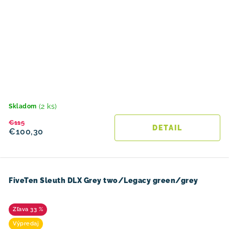
(2 ks)
Skladom
€115
DETAIL
€100,30
FiveTen Sleuth DLX Grey two/Legacy green/grey
33 %
Výpredaj