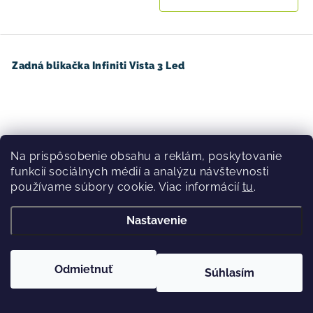
Zadná blikačka Infiniti Vista 3 Led
Na prispôsobenie obsahu a reklám, poskytovanie
funkcií sociálnych médií a analýzu návštevnosti
používame súbory cookie. Viac informácií
tu
.
Nastavenie
Odmietnuť
Súhlasím