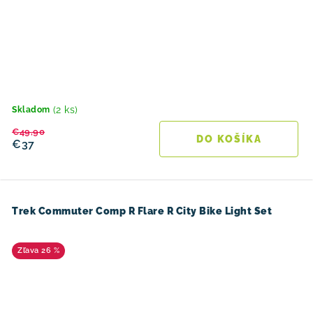
(2 ks)
Skladom
€49,90
DO KOŠÍKA
€37
Trek Commuter Comp R Flare R City Bike Light Set
26 %