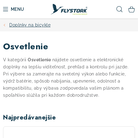
Prejsť
Hľad
na
obsah
Doplnky na bicykle
CYKLISTIKA
Osvetlenie
ZIMNÉ ŠPORTY
V kategórii
Osvetlenie
nájdete osvetlenie a elektronické
KOLOBEŽKY
doplnky na lepšiu viditeľnosť, prehľad a kontrolu pri jazde.
Pri výbere sa zamerajte na svetelný výkon alebo funkcie,
OBLEČENIE A TOPÁNKY
výdrž batérie, spôsob nabíjania, upevnenie, odolnosť a
kompatibilitu, aby výbava zodpovedala vašim plánom a
spoľahlivo slúžila pri každom dobrodružstve.
DOPLNKY
CAMPING
Najpredávanejšie
VÝPREDAJ
AUTHOR