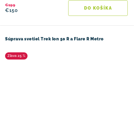
€199
DO KOŠÍKA
€150
Súprava svetiel Trek Ion 50 R a Flare R Metro
25 %