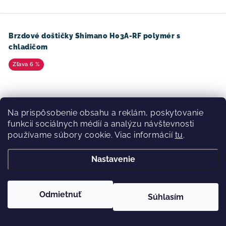
Brzdové doštičky Shimano H03A-RF polymér s
chladičom
6 %
Na prispôsobenie obsahu a reklám, poskytovanie
funkcií sociálnych médií a analýzu návštevnosti
používame súbory cookie. Viac informácií
tu
.
Nastavenie
Odmietnuť
Súhlasím