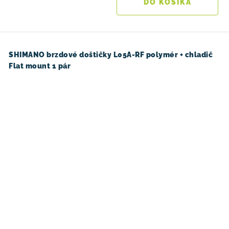
DO KOŠÍKA
SHIMANO brzdové doštičky L05A-RF polymér + chladič
Flat mount 1 pár