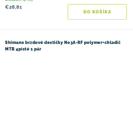
€28,81
DO KOŠÍKA
Shimano brzdové destičky N03A-RF polymer+chladič
MTB 4písté 1 pár