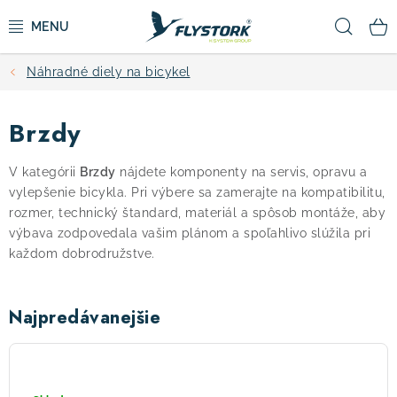
Prejsť
Hľad
na
obsah
Náhradné diely na bicykel
CYKLISTIKA
Brzdy
ZIMNÉ ŠPORTY
V kategórii
Brzdy
nájdete komponenty na servis, opravu a
KOLOBEŽKY
vylepšenie bicykla. Pri výbere sa zamerajte na kompatibilitu,
rozmer, technický štandard, materiál a spôsob montáže, aby
OBLEČENIE A TOPÁNKY
výbava zodpovedala vašim plánom a spoľahlivo slúžila pri
každom dobrodružstve.
DOPLNKY
Najpredávanejšie
CAMPING
SHIMANO
brzd
VÝPREDAJ
kotouč