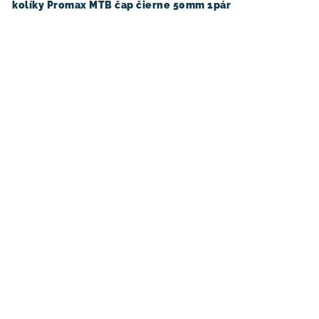
kolíky Promax MTB čap čierne 50mm 1pár