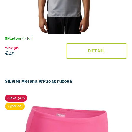
(2 ks)
Skladom
€67,96
DETAIL
€49
SILVINI Merana WP2035 ružová
34 %
Výpredaj