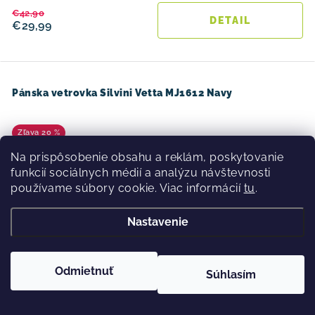
€42,90
DETAIL
€29,99
Pánska vetrovka Silvini Vetta MJ1612 Navy
20 %
Na prispôsobenie obsahu a reklám, poskytovanie
funkcií sociálnych médií a analýzu návštevnosti
používame súbory cookie. Viac informácií
tu
.
Nastavenie
Odmietnuť
Súhlasím