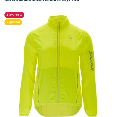
Detská bunda Silvini Punta CJ2271 žltá
30 %
Výpredaj