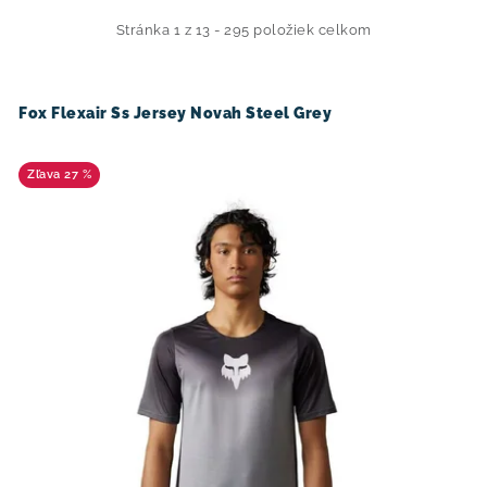
p
d
i
e
Stránka
1
z
13
-
295
položiek celkom
s
n
p
i
Fox Flexair Ss Jersey Novah Steel Grey
r
e
o
p
27 %
d
r
u
o
k
d
t
u
o
k
v
t
o
v