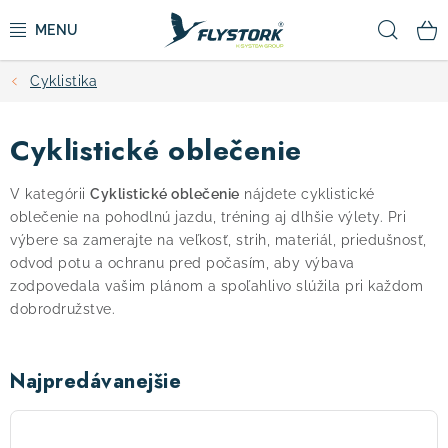
Prejsť
Hľad
na
obsah
Cyklistika
CYKLISTIKA
Cyklistické oblečenie
ZIMNÉ ŠPORTY
V kategórii
Cyklistické oblečenie
nájdete cyklistické
KOLOBEŽKY
oblečenie na pohodlnú jazdu, tréning aj dlhšie výlety. Pri
výbere sa zamerajte na veľkosť, strih, materiál, priedušnosť,
OBLEČENIE A TOPÁNKY
odvod potu a ochranu pred počasím, aby výbava
zodpovedala vašim plánom a spoľahlivo slúžila pri každom
dobrodružstve.
DOPLNKY
CAMPING
Najpredávanejšie
VÝPREDAJ
Fox