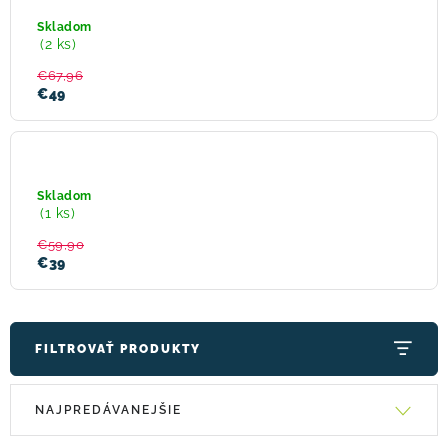
Flexair
Ss
Skladom
Jersey
! Akcie !
Obchodné podmienky
Doprava a platba
(2 ks)
Novah
Steel
Moja objednávka
Kontakty
Slovenčina
€67,96
Grey
€49
SILVINI
Merana
WP2035
Skladom
ružová
(1 ks)
€59,90
€39
FILTROVAŤ PRODUKTY
V
R
NAJPREDÁVANEJŠIE
ý
a