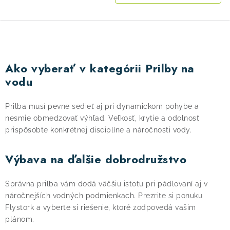
O
v
Ako vyberať v kategórii Prilby na
l
vodu
á
d
Prilba musí pevne sedieť aj pri dynamickom pohybe a
a
nesmie obmedzovať výhľad. Veľkosť, krytie a odolnosť
c
prispôsobte konkrétnej disciplíne a náročnosti vody.
i
e
Výbava na ďalšie dobrodružstvo
p
r
Správna prilba vám dodá väčšiu istotu pri pádlovaní aj v
v
náročnejších vodných podmienkach. Prezrite si ponuku
k
Flystork a vyberte si riešenie, ktoré zodpovedá vašim
plánom.
y