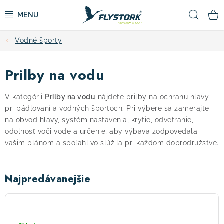
Prejsť
Hľad
na
obsah
Vodné športy
CYKLISTIKA
Prilby na vodu
ZIMNÉ ŠPORTY
V kategórii
Prilby na vodu
nájdete prilby na ochranu hlavy
KOLOBEŽKY
pri pádlovaní a vodných športoch. Pri výbere sa zamerajte
na obvod hlavy, systém nastavenia, krytie, odvetranie,
OBLEČENIE A TOPÁNKY
odolnosť voči vode a určenie, aby výbava zodpovedala
vašim plánom a spoľahlivo slúžila pri každom dobrodružstve.
DOPLNKY
Najpredávanejšie
CAMPING
WRSI
Trident
VÝPREDAJ
Composite