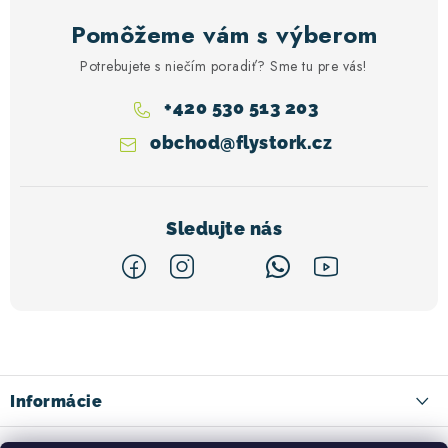
Pomôžeme vám s výberom
Potrebujete s niečím poradiť? Sme tu pre vás!
+420 530 513 203
obchod
@
flystork.cz
Z
á
p
ä
Informácie
t
Kontakty