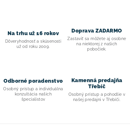
v
ý
p
i
Doprava ZADARMO
s
Na trhu už 16 rokov
Zastaviť sa môžete aj osobne
u
Dôveryhodnosť a skúsenosti
na niektorej z našich
už od roku 2009.
pobočiek.
Kamenná predajňa
Odborné poradenstvo
Třebíč
Osobný prístup a individuálna
konzultácia našich
Osobný prístup a pohodlie v
špecialistov
našej predajni v Třebíči.