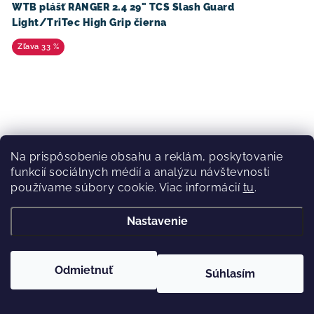
WTB plášť RANGER 2.4 29" TCS Slash Guard
Light/TriTec High Grip čierna
33 %
Na prispôsobenie obsahu a reklám, poskytovanie
funkcií sociálnych médií a analýzu návštevnosti
používame súbory cookie. Viac informácií
tu
.
Nastavenie
Odmietnuť
Súhlasím