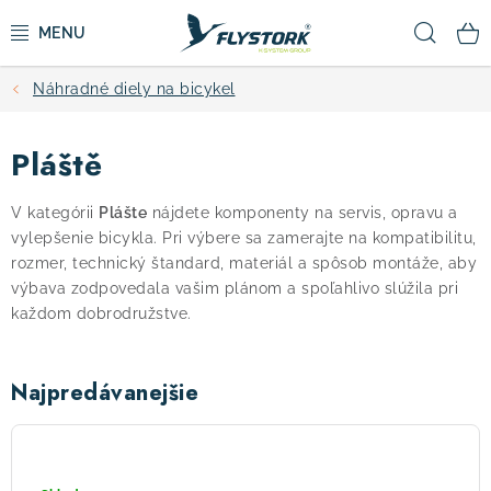
Prejsť
Hľad
na
obsah
Náhradné diely na bicykel
CYKLISTIKA
Pláště
ZIMNÉ ŠPORTY
V kategórii
Plášte
nájdete komponenty na servis, opravu a
KOLOBEŽKY
vylepšenie bicykla. Pri výbere sa zamerajte na kompatibilitu,
rozmer, technický štandard, materiál a spôsob montáže, aby
OBLEČENIE A TOPÁNKY
výbava zodpovedala vašim plánom a spoľahlivo slúžila pri
každom dobrodružstve.
DOPLNKY
Najpredávanejšie
CAMPING
Plášť
SCHWALBE
VÝPREDAJ
Smart