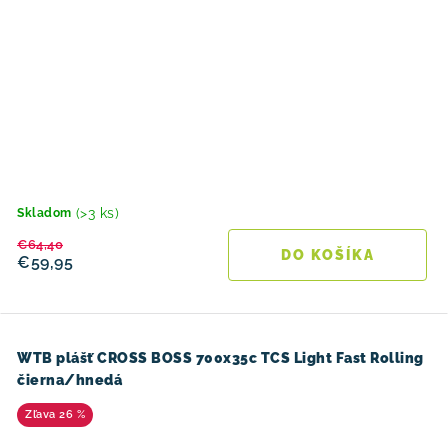
(>3 ks)
Skladom
€64,40
DO KOŠÍKA
€59,95
WTB plášť CROSS BOSS 700x35c TCS Light Fast Rolling
čierna/hnedá
26 %