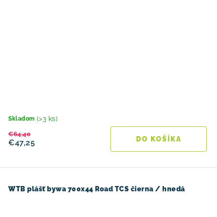
(>3 ks)
Skladom
€64,40
DO KOŠÍKA
€47,25
WTB plášť bywa 700x44 Road TCS čierna / hnedá