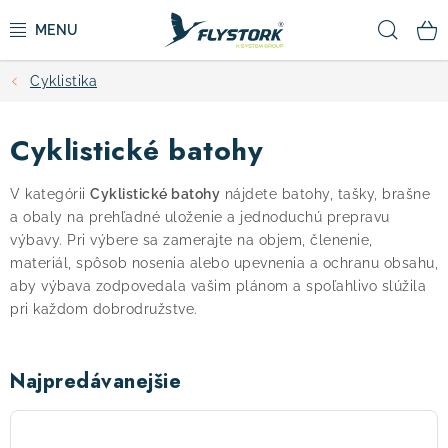
Prejsť
Hľad
na
obsah
Cyklistika
CYKLISTIKA
Cyklistické batohy
ZIMNÉ ŠPORTY
V kategórii
Cyklistické batohy
nájdete batohy, tašky, brašne
KOLOBEŽKY
a obaly na prehľadné uloženie a jednoduchú prepravu
výbavy. Pri výbere sa zamerajte na objem, členenie,
OBLEČENIE A TOPÁNKY
materiál, spôsob nosenia alebo upevnenia a ochranu obsahu,
aby výbava zodpovedala vašim plánom a spoľahlivo slúžila
pri každom dobrodružstve.
DOPLNKY
CAMPING
Najpredávanejšie
VÝPREDAJ
Thule