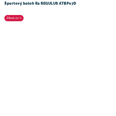
Športový batoh R2 REGULUS ATBP07D
21 %