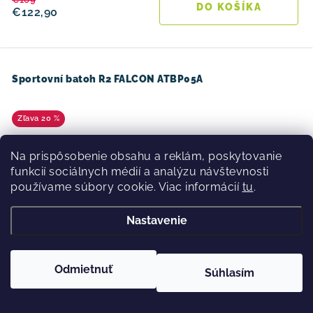
DO KOŠÍKA
€122,90
Sportovní batoh R2 FALCON ATBP05A
20 %
Na prispôsobenie obsahu a reklám, poskytovanie
funkcií sociálnych médií a analýzu návštevnosti
používame súbory cookie. Viac informácií
tu
.
Nastavenie
Odmietnuť
Súhlasím