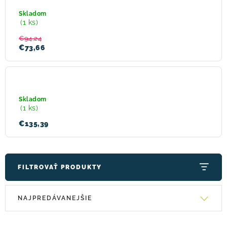
EnRoute
21L
Skladom
Black
! Akcie !
Obchodné podmienky
Doprava a platba
(1 ks)
Moja objednávka
Kontakty
Slovenčina
€94,24
€73,66
Thule
RoundTrip
Skladom
(1 ks)
€135,39
FILTROVAŤ PRODUKTY
V
R
NAJPREDÁVANEJŠIE
ý
a
p
d