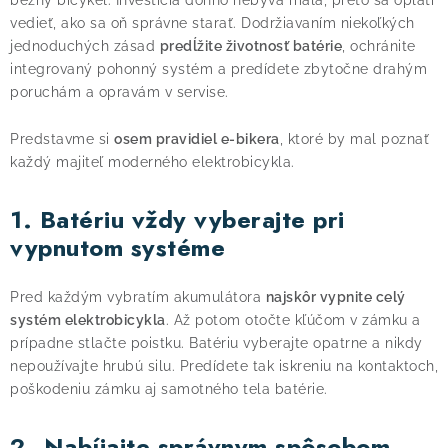
bežný bicykel. Investícia doňho nebýva malá, preto sa oplatí
vedieť, ako sa oň správne starať. Dodržiavaním niekoľkých
! Akcie !
Obchodné podmienky
Doprava a platba
Moja
jednoduchých zásad
predĺžite životnosť batérie
, ochránite
integrovaný pohonný systém a predídete zbytočne drahým
poruchám a opravám v servise.
Predstavme si
osem pravidiel e-bikera
, ktoré by mal poznať
každý majiteľ moderného elektrobicykla.
1. Batériu vždy vyberajte pri
vypnutom systéme
Pred každým vybratím akumulátora
najskôr vypnite celý
systém elektrobicykla
. Až potom otočte kľúčom v zámku a
prípadne stlačte poistku. Batériu vyberajte opatrne a nikdy
nepoužívajte hrubú silu. Predídete tak iskreniu na kontaktoch,
poškodeniu zámku aj samotného tela batérie.
2. Nabíjajte správnym spôsobom –