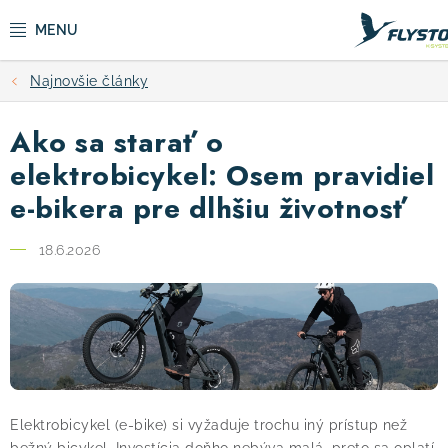
Prejsť
na
obsah
Najnovšie články
CYKLISTIKA
Ako sa starať o
ZIMNÉ ŠPORTY
elektrobicykel: Osem pravidiel
e-bikera pre dlhšiu životnosť
KOLOBEŽKY
18.6.2026
OBLEČENIE A TOPÁNKY
DOPLNKY
CAMPING
Elektrobicykel (e-bike) si vyžaduje trochu iný prístup než
VÝPREDAJ