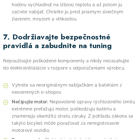
hodinu vychladnúť na izbovú teplotu a až potom ju
začnite nabíjať. Chráňte ju pred priamym slnečným
žiarením, mrazom a vlhkosťou.
7. Dodržiavajte bezpečnostné
pravidlá a zabudnite na tuning
Nepoužívajte poškodené komponenty a nikdy nezasahujte
do elektroinštalácie v rozpore s odporúčaniami výrobcu.
Vyhnite sa neoriginálnym nabíjačkám a batériám z
neoverených e-shopov.
Nečipujte motor:
Nepovolené úpravy rýchlostného limitu
extrémne preťažujú motor, poškodzujú batériu a
znamenajú okamžitú stratu záruky. Z pohľadu zákona sa
takýto bicykel môže považovať za neregistrované
motorové vozidlo.