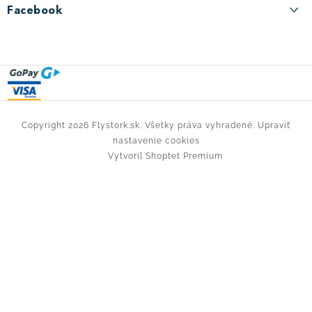
Kontakty
Facebook
i
Doprava tovaru
e
Spôsob platby
Reklamacia a vrátení tovaru
Obchodné podmienky
Copyright 2026
Flystork.sk
. Všetky práva vyhradené.
Upraviť
Zásady ochrany osobních údajov
nastavenie cookies
Vytvoril Shoptet Premium