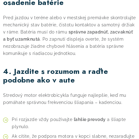
osadenie batérie
Pred jazdou v teréne alebo v mestskej premávke skontrolujte
mechanický stav batérie, čistotu kontaktov a samotný držiak
v ráme. Batéria musí do rámu
správne zapadnúť, zacvaknúť
a byť uzamknutá
. Po zapnutí displeja overte, že systém
nezobrazuje žiadne chybové hlásenia a batéria správne
komunikuje s riadiacou jednotkou.
4. Jazdite s rozumom a raďte
podobne ako v aute
Stredový motor elektrobicykla funguje najlepšie, keď mu
pomáhate správnou frekvenciou šliapania – kadenciou.
Pri rozjazde vždy používajte
ľahšie prevody
a šliapte
plynulo.
Ak cítite, že podpora motora v kopci slabne, nezaraďujte