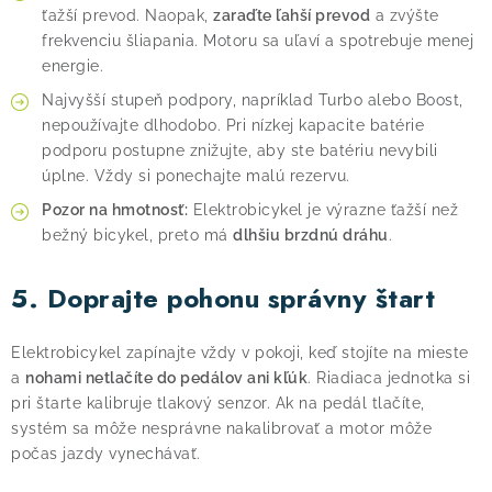
ťažší prevod. Naopak,
zaraďte ľahší prevod
a zvýšte
frekvenciu šliapania. Motoru sa uľaví a spotrebuje menej
energie.
Najvyšší stupeň podpory, napríklad Turbo alebo Boost,
nepoužívajte dlhodobo. Pri nízkej kapacite batérie
podporu postupne znižujte, aby ste batériu nevybili
úplne. Vždy si ponechajte malú rezervu.
Pozor na hmotnosť:
Elektrobicykel je výrazne ťažší než
bežný bicykel, preto má
dlhšiu brzdnú dráhu
.
5. Doprajte pohonu správny štart
Elektrobicykel zapínajte vždy v pokoji, keď stojíte na mieste
a
nohami netlačíte do pedálov ani kľúk
. Riadiaca jednotka si
pri štarte kalibruje tlakový senzor. Ak na pedál tlačíte,
systém sa môže nesprávne nakalibrovať a motor môže
počas jazdy vynechávať.