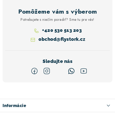
Pomôžeme vám s výberom
Potrebujete s niečím poradiť? Sme tu pre vás!
+420 530 513 203
obchod
@
flystork.cz
Z
á
p
ä
Informácie
t