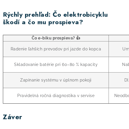
Rýchly prehľad: Čo elektrobicyklu
škodí a čo mu prospieva?
Čo e-biku prospieva? 👍
Radenie ľahších prevodov pri jazde do kopca
Umý
Skladovanie batérie pri 60–80 % kapacity
Nab
Zapínanie systému v úplnom pokoji
Dl
Pravidelná ročná diagnostika v servise
Neodbo
Záver