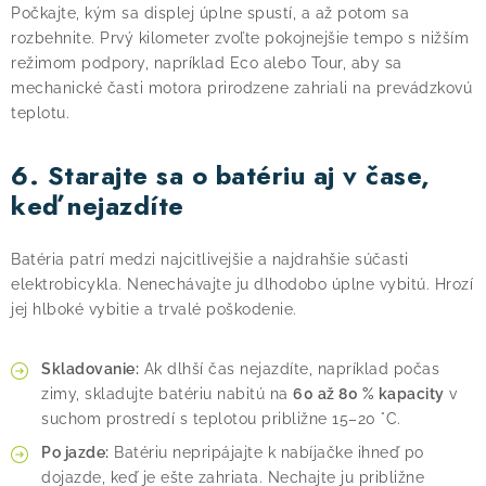
Počkajte, kým sa displej úplne spustí, a až potom sa
rozbehnite. Prvý kilometer zvoľte pokojnejšie tempo s nižším
režimom podpory, napríklad Eco alebo Tour, aby sa
mechanické časti motora prirodzene zahriali na prevádzkovú
teplotu.
6. Starajte sa o batériu aj v čase,
keď nejazdíte
Batéria patrí medzi najcitlivejšie a najdrahšie súčasti
elektrobicykla. Nenechávajte ju dlhodobo úplne vybitú. Hrozí
jej hlboké vybitie a trvalé poškodenie.
Skladovanie:
Ak dlhší čas nejazdíte, napríklad počas
zimy, skladujte batériu nabitú na
60 až 80 % kapacity
v
suchom prostredí s teplotou približne 15–20 °C.
Po jazde:
Batériu nepripájajte k nabíjačke ihneď po
dojazde, keď je ešte zahriata. Nechajte ju približne