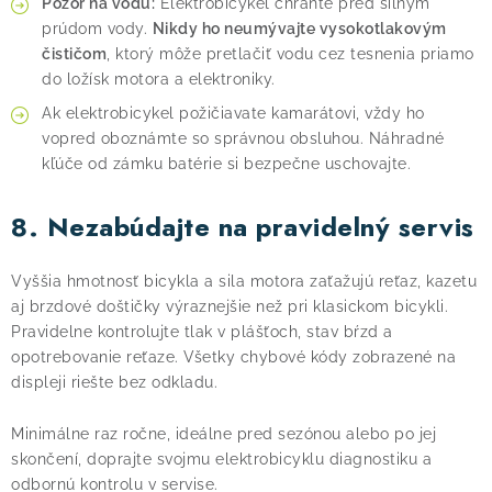
Pozor na vodu:
Elektrobicykel chráňte pred silným
prúdom vody.
Nikdy ho neumývajte vysokotlakovým
čističom
, ktorý môže pretlačiť vodu cez tesnenia priamo
do ložísk motora a elektroniky.
Ak elektrobicykel požičiavate kamarátovi, vždy ho
vopred oboznámte so správnou obsluhou. Náhradné
kľúče od zámku batérie si bezpečne uschovajte.
8. Nezabúdajte na pravidelný servis
Vyššia hmotnosť bicykla a sila motora zaťažujú reťaz, kazetu
aj brzdové doštičky výraznejšie než pri klasickom bicykli.
Pravidelne kontrolujte tlak v plášťoch, stav bŕzd a
opotrebovanie reťaze. Všetky chybové kódy zobrazené na
displeji riešte bez odkladu.
Minimálne raz ročne, ideálne pred sezónou alebo po jej
skončení, doprajte svojmu elektrobicyklu diagnostiku a
odbornú kontrolu v servise.