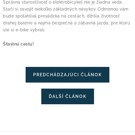
Správna starostlivosť o elektrobicykel nie je žiadna veda.
Stačí si osvojiť niekoľko základných návykov. Odmenou vám
bude spoľahlivá prevádzka na cestách, dlhšia životnosť
drahej batérie a najmä bezpečná a zábavná jazda, pre ktorú
ste si e-bike vybrali.
Šťastnú cestu!
PREDCHÁDZAJÚCI ČLÁNOK
ĎALŠÍ ČLÁNOK