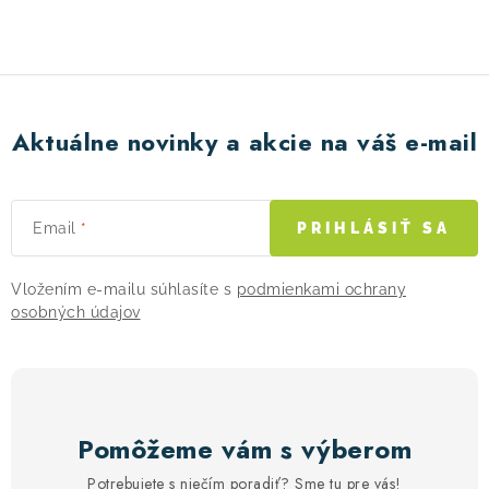
i
e
p
r
v
Aktuálne novinky a akcie na váš e-mail
k
y
v
Email
PRIHLÁSIŤ SA
ý
p
Vložením e-mailu súhlasíte s
podmienkami ochrany
i
osobných údajov
s
u
Pomôžeme vám s výberom
Potrebujete s niečím poradiť? Sme tu pre vás!