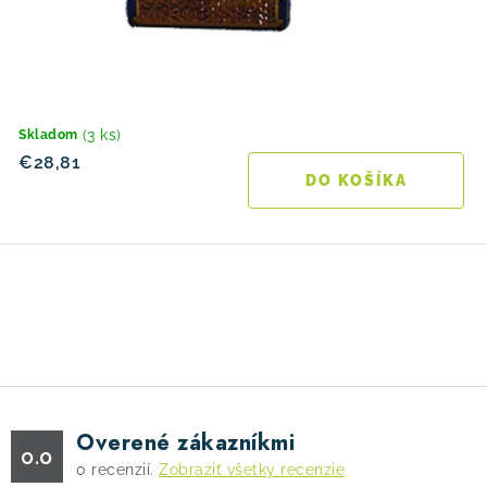
(3 ks)
Skladom
€28,81
DO KOŠÍKA
O
v
l
á
d
Overené zákazníkmi
a
0.0
0
recenzií.
Zobraziť všetky recenzie
c