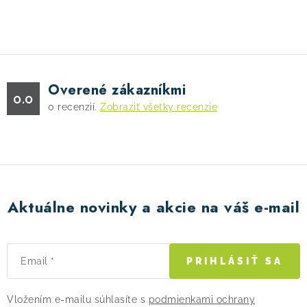
O
v
l
á
d
Overené zákazníkmi
a
0.0
0
recenzií.
Zobraziť všetky recenzie
c
i
e
p
r
v
Aktuálne novinky a akcie na váš e-mail
k
y
v
Email
PRIHLÁSIŤ SA
ý
p
Vložením e-mailu súhlasíte s
podmienkami ochrany