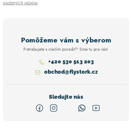
i
osobných údajov
s
u
Pomôžeme vám s výberom
Potrebujete s niečím poradiť? Sme tu pre vás!
+420 530 513 203
obchod
@
flystork.cz
Z