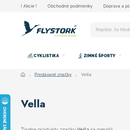
Prejsť
! Akcie !
Obchodné podmienky
Doprava a pl
na
obsah
CYKLISTIKA
ZIMNÉ ŠPORTY
Domov
Predávané značky
Vella
Vella
Žiadne produkty značky
Vella
sa nenašli...