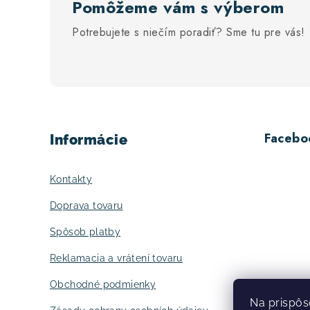
s
Pomôžeme vám s výberom
u
Potrebujete s niečím poradiť? Sme tu pre vás!
Z
á
Facebo
Informácie
p
ä
Kontakty
t
Doprava tovaru
i
Spôsob platby
e
Reklamacia a vrátení tovaru
Obchodné podmienky
Na prispôs