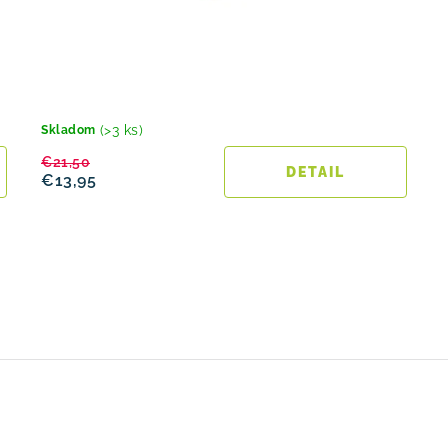
(>3 ks)
Skladom
€21,50
DETAIL
€13,95