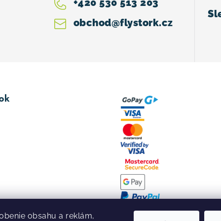
+420 530 513 203
obchod
@
flystork.cz
ok
obenie obsahu a reklám,