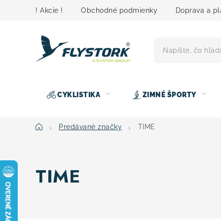
Prejsť
! Akcie !
Obchodné podmienky
Doprava a pl
na
obsah
CYKLISTIKA
ZIMNÉ ŠPORTY
Domov
Predávané značky
TIME
TIME