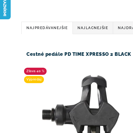
R
NAJPREDÁVANEJŠIE
NAJLACNEJŠIE
NAJDR
a
V
d
ý
Cestné pedále PD TIME XPRESSO 2 BLACK
e
p
n
40 %
i
i
Výpredaj
s
e
p
p
r
r
o
o