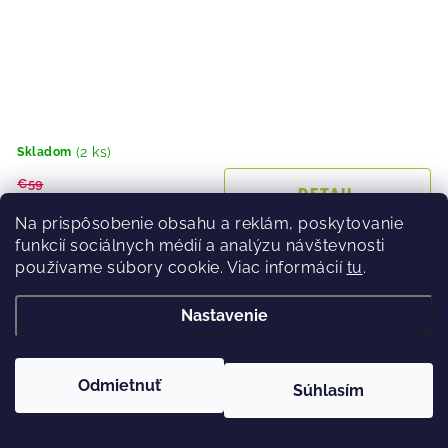
(2 ks)
Skladom
€59
DETAIL
€39,99
Na prispôsobenie obsahu a reklám, poskytovanie
funkcií sociálnych médií a analýzu návštevnosti
používame súbory cookie. Viac informácií
tu
.
Dámska vetrovka Silvini Vetta WJ1623 Blush
Nastavenie
17 %
Odmietnuť
Súhlasím