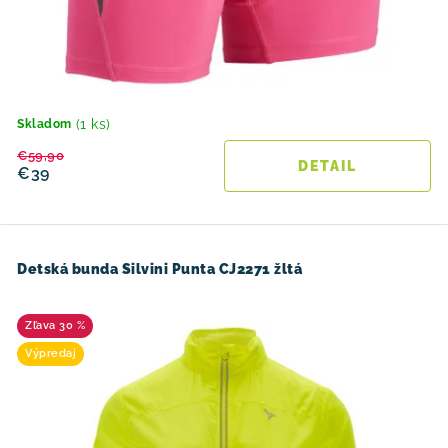
(1 ks)
Skladom
€59,90
DETAIL
€39
Detská bunda Silvini Punta CJ2271 žltá
30 %
Výpredaj