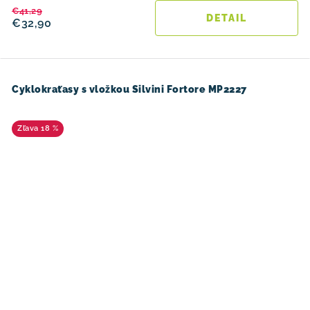
€41,29
DETAIL
€32,90
Cyklokraťasy s vložkou Silvini Fortore MP2227
18 %