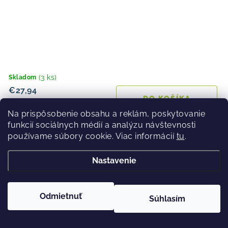
(3 ks)
Skladom
€27,94
DO KOŠÍKA
Na prispôsobenie obsahu a reklám, poskytovanie
funkcií sociálnych médií a analýzu návštevnosti
používame súbory cookie. Viac informácií
tu
.
6-kolie koliesko SHIMANO 14-28
Nastavenie
Odmietnuť
Súhlasím