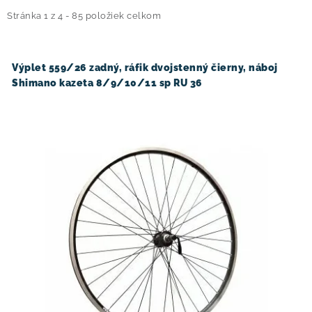
i
e
Stránka
1
z
4
-
85
položiek celkom
! Akcie !
Obchodné podmienky
Doprava a platba
s
n
Moja objednávka
Kontakty
Slovenčina
p
i
Výplet 559/26 zadný, ráfik dvojstenný čierny, náboj
r
e
Shimano kazeta 8/9/10/11 sp RU 36
o
p
d
r
u
o
k
d
t
u
o
k
v
t
o
v