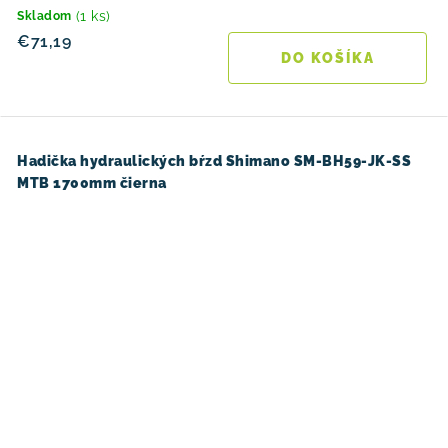
(1 ks)
Skladom
€71,19
DO KOŠÍKA
Hadička hydraulických bŕzd Shimano SM-BH59-JK-SS
MTB 1700mm čierna