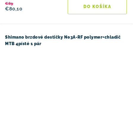
€89
DO KOŠÍKA
€80,10
Shimano brzdové destičky N03A-RF polymer+chladič
MTB 4písté 1 pár