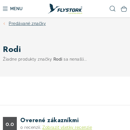
Prejsť
Hľad
na
obsah
Predávané značky
CYKLISTIKA
ZIMNÉ ŠPORTY
Rodi
KOLOBEŽKY
Žiadne produkty značky
Rodi
sa nenašli...
OBLEČENIE A TOPÁNKY
DOPLNKY
CAMPING
Overené zákazníkmi
0.0
VÝPREDAJ
0
recenzií.
Zobraziť všetky recenzie