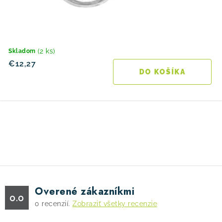
(2 ks)
Skladom
€12,27
DO KOŠÍKA
O
v
l
á
d
Overené zákazníkmi
a
0.0
0
recenzií.
Zobraziť všetky recenzie
c
i