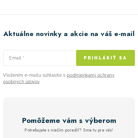
e
p
r
v
Aktuálne novinky a akcie na váš e-mail
k
y
v
Email
PRIHLÁSIŤ SA
ý
p
Vložením e-mailu súhlasíte s
podmienkami ochrany
i
osobných údajov
s
u
Pomôžeme vám s výberom
Potrebujete s niečím poradiť? Sme tu pre vás!