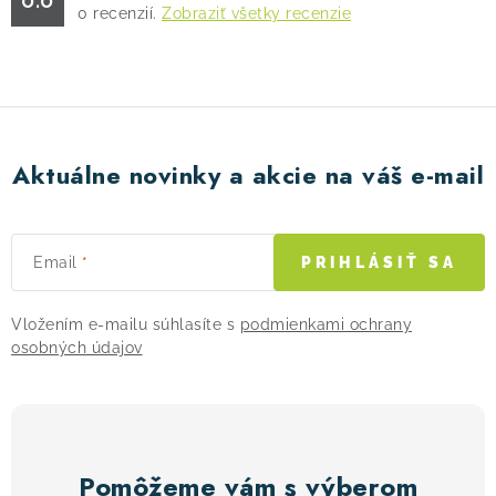
0
recenzií.
Zobraziť všetky recenzie
! Akcie !
Obchodné podmienky
Doprava a platba
Moja objednávka
Kontakty
Slovenčina
Aktuálne novinky a akcie na váš e-mail
Email
PRIHLÁSIŤ SA
Vložením e-mailu súhlasíte s
podmienkami ochrany
osobných údajov
Pomôžeme vám s výberom