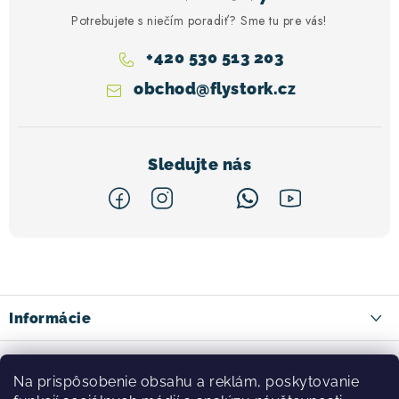
Potrebujete s niečím poradiť? Sme tu pre vás!
+420 530 513 203
obchod
@
flystork.cz
Z
á
p
ä
Informácie
t
Kontakty
Facebook
i
Na prispôsobenie obsahu a reklám, poskytovanie
Doprava tovaru
e