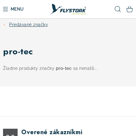
Prejsť
Hľad
na
obsah
Predávané značky
CYKLISTIKA
ZIMNÉ ŠPORTY
pro-tec
KOLOBEŽKY
Žiadne produkty značky
pro-tec
sa nenašli...
OBLEČENIE A TOPÁNKY
DOPLNKY
CAMPING
Overené zákazníkmi
VÝPREDAJ
0.0