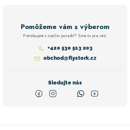
u
Pomôžeme vám s výberom
Potrebujete s niečím poradiť? Sme tu pre vás!
+420 530 513 203
obchod
@
flystork.cz
Z
á
p