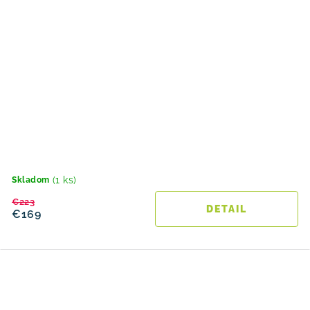
(1 ks)
Skladom
€223
DETAIL
€169
O
v