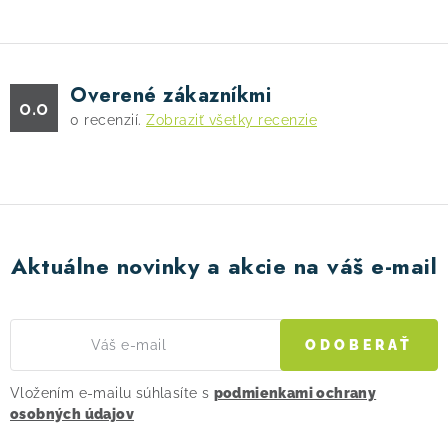
l
á
d
Overené zákazníkmi
a
0.0
0
recenzií.
Zobraziť všetky recenzie
c
i
e
p
r
v
Aktuálne novinky a akcie na váš e-mail
k
y
v
ODOBERAŤ
ý
p
Vložením e-mailu súhlasíte s
podmienkami ochrany
i
osobných údajov
s