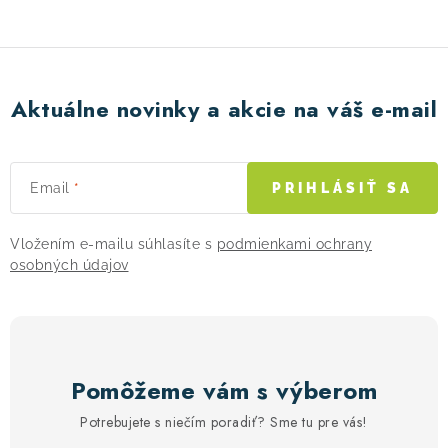
e
p
r
v
Aktuálne novinky a akcie na váš e-mail
k
y
v
Email
PRIHLÁSIŤ SA
ý
p
Vložením e-mailu súhlasíte s
podmienkami ochrany
i
osobných údajov
s
u
Pomôžeme vám s výberom
Potrebujete s niečím poradiť? Sme tu pre vás!