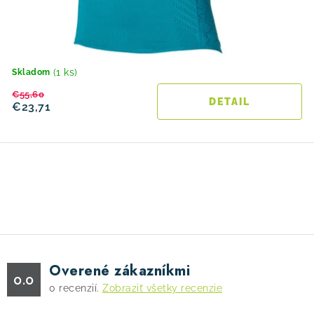
(1 ks)
Skladom
€55,60
DETAIL
€23,71
O
v
l
á
d
Overené zákazníkmi
a
0.0
0
recenzií.
Zobraziť všetky recenzie
c
i