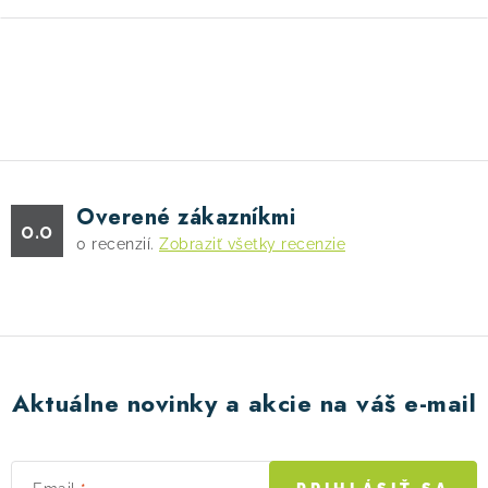
O
v
l
á
d
Overené zákazníkmi
a
0.0
0
recenzií.
Zobraziť všetky recenzie
c
i
e
p
r
v
Aktuálne novinky a akcie na váš e-mail
k
y
v