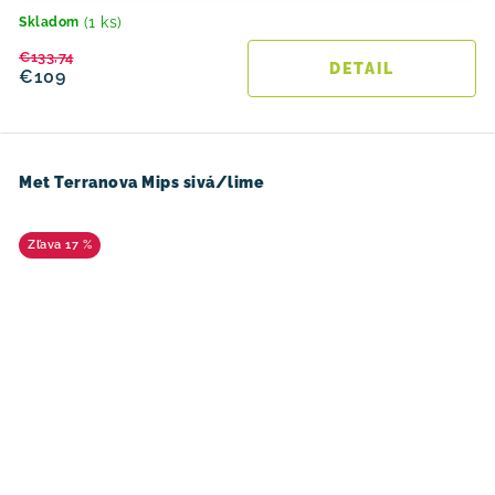
(1 ks)
Skladom
€133,74
DETAIL
€109
Met Terranova Mips sivá/lime
17 %