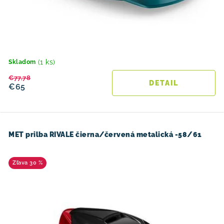
(1 ks)
Skladom
€77,78
DETAIL
€65
MET prilba RIVALE čierna/červená metalická -58/61
30 %