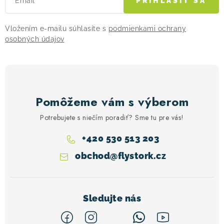
Email
PRIHLÁSIŤ SA
ý
p
Vložením e-mailu súhlasíte s
podmienkami ochrany
i
osobných údajov
s
u
Pomôžeme vám s výberom
Potrebujete s niečím poradiť? Sme tu pre vás!
+420 530 513 203
obchod
@
flystork.cz