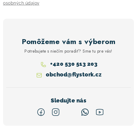
i
osobných údajov
s
u
Pomôžeme vám s výberom
Potrebujete s niečím poradiť? Sme tu pre vás!
+420 530 513 203
obchod
@
flystork.cz
Z