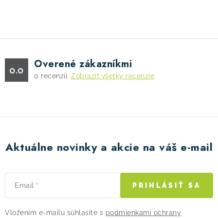
O
v
l
á
d
Overené zákazníkmi
a
0.0
0
recenzií.
Zobraziť všetky recenzie
c
i
e
p
r
v
Aktuálne novinky a akcie na váš e-mail
k
y
v
Email
PRIHLÁSIŤ SA
ý
p
Vložením e-mailu súhlasíte s
podmienkami ochrany