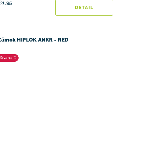
€1,95
DETAIL
Zámok HIPLOK ANKR - RED
12 %