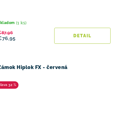
(1 ks)
Skladom
€87,96
DETAIL
€76,95
Zámok Hiplok FX - červená
32 %