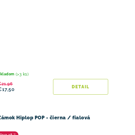
(>3 ks)
Skladom
€21,96
DETAIL
€17,50
Zámok Hiplop POP - čierna / fialová
28 %