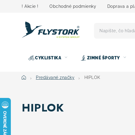
Prejsť
! Akcie !
Obchodné podmienky
Doprava a pl
na
obsah
CYKLISTIKA
ZIMNÉ ŠPORTY
Domov
Predávané značky
HIPLOK
HIPLOK