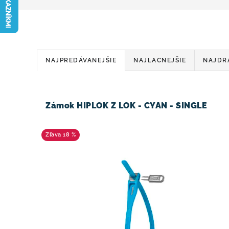
R
NAJPREDÁVANEJŠIE
NAJLACNEJŠIE
NAJDR
a
V
d
ý
Zámok HIPLOK Z LOK - CYAN - SINGLE
e
p
n
18 %
i
i
s
e
p
p
r
r
o