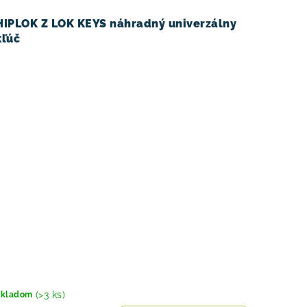
HIPLOK Z LOK KEYS náhradný univerzálny
kľúč
(>3 ks)
Skladom