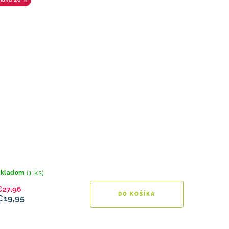
(1 ks)
Skladom
€27,96
DO KOŠÍKA
€19,95