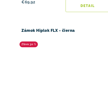
€69,92
DETAIL
Zámok Hiplok FLX - čierna
30 %