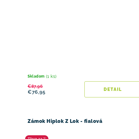
(1 ks)
Skladom
€87,96
DETAIL
€76,95
Zámok Hiplok Z Lok - fialová
22 %