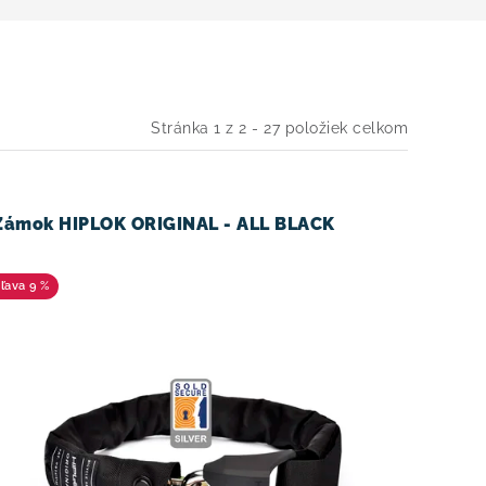
Stránka
1
z
2
-
27
položiek celkom
Zámok HIPLOK ORIGINAL - ALL BLACK
9 %