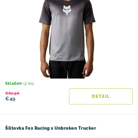
v
t
o
v
(2 ks)
Skladom
€67,96
DETAIL
€49
Šiltovka Fox Racing x Unbroken Trucker