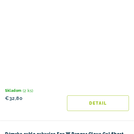
(2 ks)
Skladom
€32,80
DETAIL
Dámske cyklo rukavice Fox W Ranger Glove Gel Short