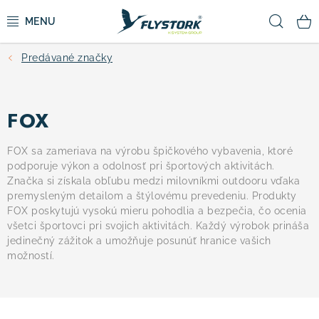
Prejsť
Hľad
na
obsah
Predávané značky
CYKLISTIKA
ZIMNÉ ŠPORTY
FOX
KOLOBEŽKY
FOX sa zameriava na výrobu špičkového vybavenia, ktoré
podporuje výkon a odolnosť pri športových aktivitách.
Značka si získala obľubu medzi milovníkmi outdooru vďaka
OBLEČENIE A TOPÁNKY
premysleným detailom a štýlovému prevedeniu. Produkty
FOX poskytujú vysokú mieru pohodlia a bezpečia, čo ocenia
DOPLNKY
všetci športovci pri svojich aktivitách. Každý výrobok prináša
jedinečný zážitok a umožňuje posunúť hranice vašich
možností.
CAMPING
VÝPREDAJ