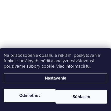
Na prispôsobenie obsahu a reklám, poskytovanie
funkcií sociálnych médií a analýzu návštevnosti
používame súbory cookie. Viac informácií
tu
.
(1 ks)
Skladom
Nastavenie
€65
DETAIL
€59
Odmietnuť
Súhlasím
Dámske cyklistické nohavice Fox W Ranger Pant Black