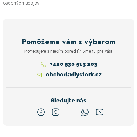
i
osobných údajov
s
u
Pomôžeme vám s výberom
Potrebujete s niečím poradiť? Sme tu pre vás!
+420 530 513 203
obchod
@
flystork.cz
Z