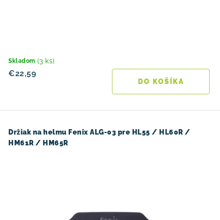
(3 ks)
Skladom
€22,59
DO KOŠÍKA
Držiak na helmu Fenix ​​ALG-03 pre HL55 / HL60R /
HM61R / HM65R