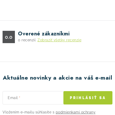
O
v
l
á
d
Overené zákazníkmi
a
0.0
0
recenzií.
Zobraziť všetky recenzie
c
i
e
p
r
v
Aktuálne novinky a akcie na váš e-mail
k
y
v
Email
PRIHLÁSIŤ SA
ý
p
Vložením e-mailu súhlasíte s
podmienkami ochrany