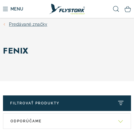
Prejsť
Hľad
na
obsah
Predávané značky
CYKLISTIKA
ZIMNÉ ŠPORTY
FENIX
KOLOBEŽKY
OBLEČENIE A TOPÁNKY
DOPLNKY
FILTROVAŤ PRODUKTY
CAMPING
V
R
ODPORÚČAME
ý
a
VÝPREDAJ
p
d