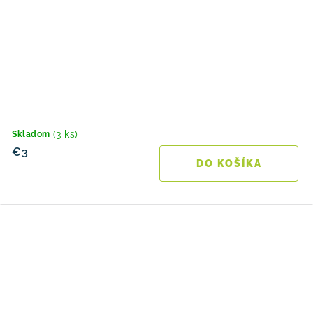
(3 ks)
Skladom
€3
DO KOŠÍKA
O
v
l
á