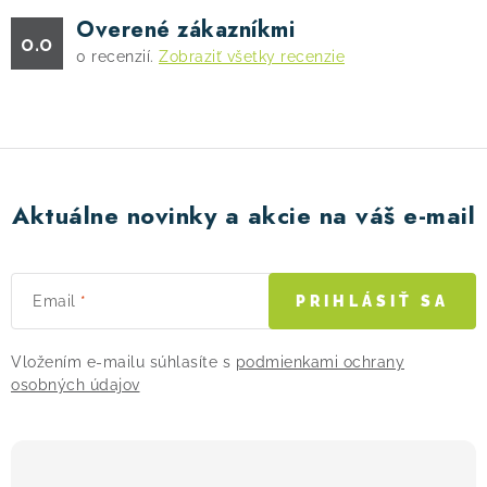
d
Overené zákazníkmi
a
0.0
0
recenzií.
Zobraziť všetky recenzie
c
i
e
p
r
v
Aktuálne novinky a akcie na váš e-mail
k
y
v
Email
PRIHLÁSIŤ SA
ý
p
Vložením e-mailu súhlasíte s
podmienkami ochrany
i
osobných údajov
s
u