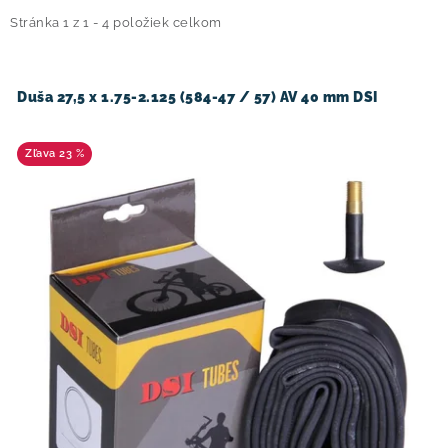
i
e
Stránka
1
z
1
-
4
položiek celkom
! Akcie !
Obchodné podmienky
Doprava a platba
s
n
Moja objednávka
Kontakty
Slovenčina
p
i
Duša 27,5 x 1.75-2.125 (584-47 / 57) AV 40 mm DSI
r
e
o
p
23 %
d
r
u
o
k
d
t
u
o
k
v
t
o
v