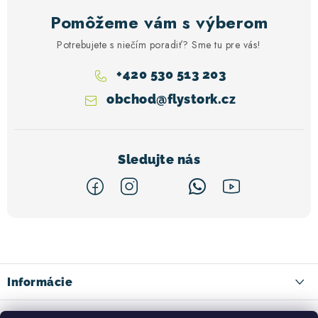
Pomôžeme vám s výberom
Potrebujete s niečím poradiť? Sme tu pre vás!
+420 530 513 203
obchod
@
flystork.cz
Z
á
p
ä
Informácie
t
Kontakty