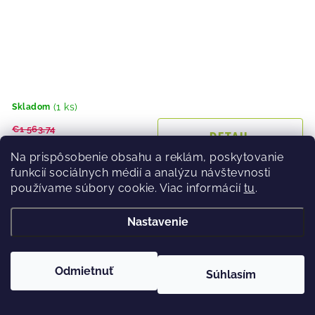
(1 ks)
Skladom
€1 563,74
DETAIL
€1 239
Na prispôsobenie obsahu a reklám, poskytovanie
funkcií sociálnych médií a analýzu návštevnosti
používame súbory cookie. Viac informácií
tu
.
Horský elektrobicykel CANNONDALE MOTERRA SL
Nastavenie
CARBON 2 2025 Black
25 %
Odmietnuť
Súhlasím