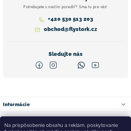
Potrebujete s niečím poradiť? Sme tu pre vás!
+420 530 513 203
obchod
@
flystork.cz
Z
á
p
ä
Informácie
t
Kontakty
Facebook
i
Na prispôsobenie obsahu a reklám, poskytovanie
Doprava tovaru
e