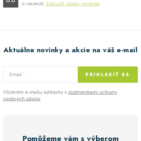
0
recenzií.
Zobraziť všetky recenzie
! Akcie !
Obchodné podmienky
Doprava a platba
Moja objednávka
Kontakty
Slovenčina
Aktuálne novinky a akcie na váš e-mail
Email
PRIHLÁSIŤ SA
Vložením e-mailu súhlasíte s
podmienkami ochrany
osobných údajov
Pomôžeme vám s výberom