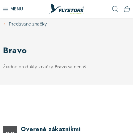
Prejsť
Hľad
na
obsah
Predávané značky
CYKLISTIKA
ZIMNÉ ŠPORTY
Bravo
KOLOBEŽKY
Žiadne produkty značky
Bravo
sa nenašli...
OBLEČENIE A TOPÁNKY
DOPLNKY
CAMPING
Overené zákazníkmi
VÝPREDAJ
0.0