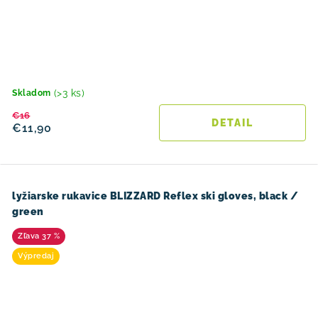
(>3 ks)
Skladom
€16
DETAIL
€11,90
lyžiarske rukavice BLIZZARD Reflex ski gloves, black /
green
37 %
Výpredaj