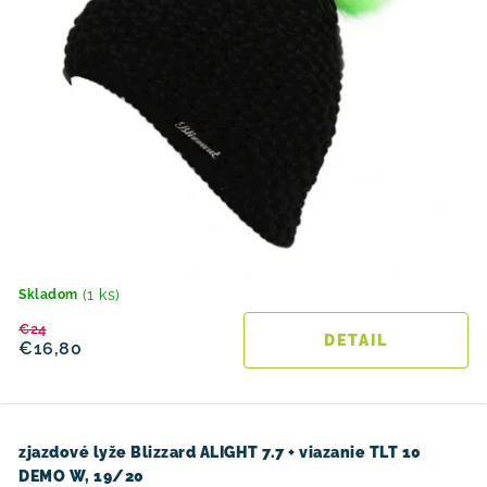
v
t
o
v
(1 ks)
Skladom
€24
DETAIL
€16,80
zjazdové lyže Blizzard ALIGHT 7.7 + viazanie TLT 10
DEMO W, 19/20