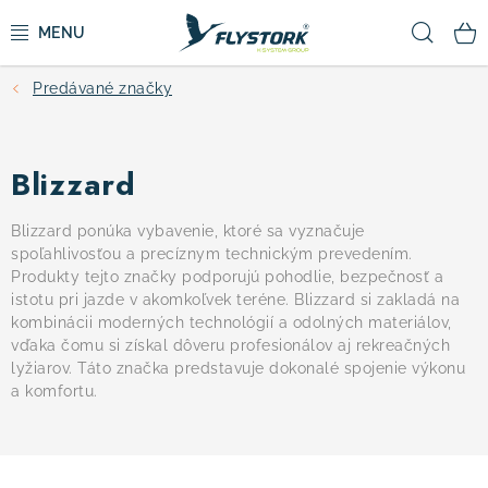
Prejsť
Hľad
na
obsah
Predávané značky
CYKLISTIKA
ZIMNÉ ŠPORTY
Blizzard
KOLOBEŽKY
Blizzard ponúka vybavenie, ktoré sa vyznačuje
spoľahlivosťou a precíznym technickým prevedením.
Produkty tejto značky podporujú pohodlie, bezpečnosť a
OBLEČENIE A TOPÁNKY
istotu pri jazde v akomkoľvek teréne. Blizzard si zakladá na
kombinácii moderných technológií a odolných materiálov,
DOPLNKY
vďaka čomu si získal dôveru profesionálov aj rekreačných
lyžiarov. Táto značka predstavuje dokonalé spojenie výkonu
a komfortu.
CAMPING
VÝPREDAJ