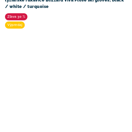
/ white / turquoise
30 %
Výpredaj