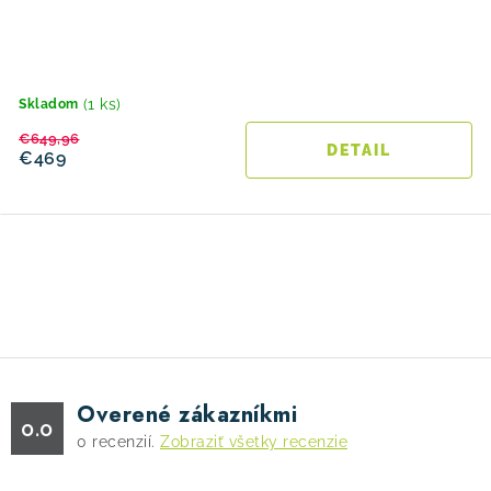
(1 ks)
Skladom
€649,96
DETAIL
€469
O
v
l
á
d
Overené zákazníkmi
a
0.0
0
recenzií.
Zobraziť všetky recenzie
c
i