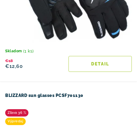
(1 ks)
Skladom
€18
DETAIL
€12,60
BLIZZARD sun glasses PCSF701130
36 %
Výpredaj