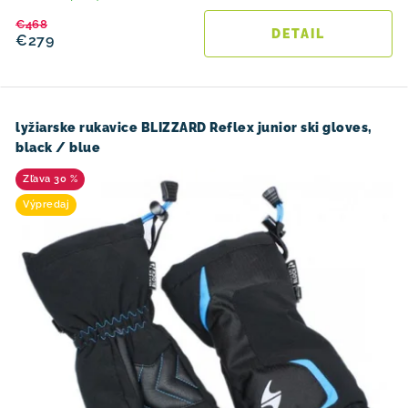
€468
DETAIL
€279
lyžiarske rukavice BLIZZARD Reflex junior ski gloves,
black / blue
30 %
Výpredaj