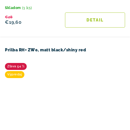
(1 ks)
Skladom
€28
DETAIL
€19,60
Prilba RH+ ZW0, matt black/shiny red
54 %
Výpredaj