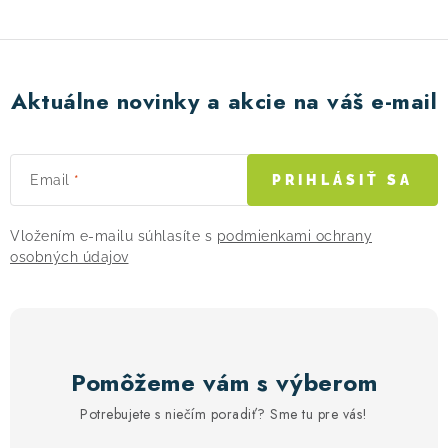
e
p
r
v
Aktuálne novinky a akcie na váš e-mail
k
y
v
Email
PRIHLÁSIŤ SA
ý
p
Vložením e-mailu súhlasíte s
podmienkami ochrany
i
osobných údajov
s
u
Pomôžeme vám s výberom
Potrebujete s niečím poradiť? Sme tu pre vás!