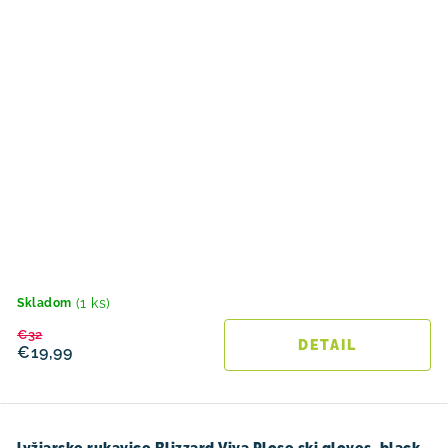
(1 ks)
Skladom
€32
DETAIL
€19,99
lyžiarske rukavice Blizzard Viva Plose ski gloves, black