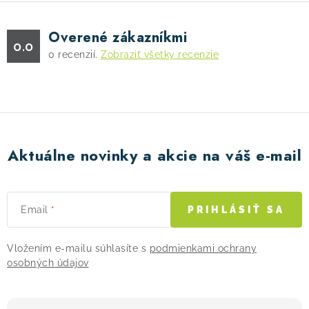
i
s
Overené zákazníkmi
0.0
u
0
recenzií.
Zobraziť všetky recenzie
Aktuálne novinky a akcie na váš e-mail
Email
PRIHLÁSIŤ SA
Vložením e-mailu súhlasíte s
podmienkami ochrany
osobných údajov