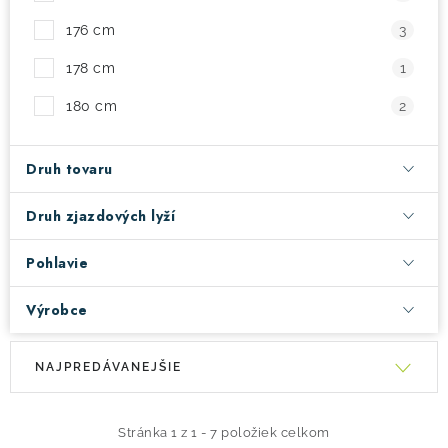
176 cm
3
178 cm
1
180 cm
2
Druh tovaru
Druh zjazdových lyží
Pohlavie
Výrobce
V
R
NAJPREDÁVANEJŠIE
ý
a
p
d
i
e
Stránka
1
z
1
-
7
položiek celkom