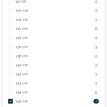
90 cm
2
! Akcie !
Obchodné podmienky
Doprava a platba
100 cm
7
Moja objednávka
Kontakty
Slovenčina
105 cm
1
110 cm
6
120 cm
4
130 cm
3
138 cm
2
140 cm
2
142 cm
1
143 cm
1
144 cm
5
146 cm
7