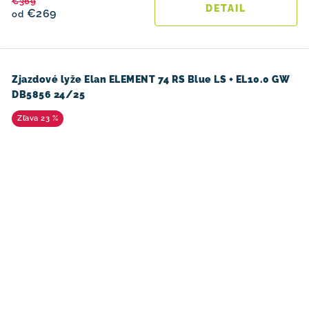
€369
DETAIL
€269
od
Zjazdové lyže Elan ELEMENT 74 RS Blue LS + EL10.0 GW
DB5856 24/25
23 %