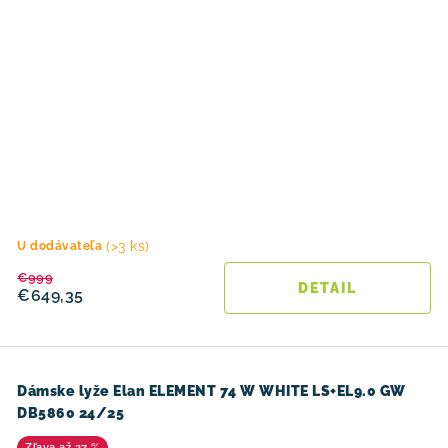
(>3 ks)
U dodávateľa
€999
DETAIL
€649,35
Dámske lyže Elan ELEMENT 74 W WHITE LS+EL9.0 GW
DB5860 24/25
až 27 %