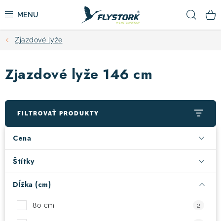
Prejsť
Hľad
na
obsah
Zjazdové lyže
CYKLISTIKA
Zjazdové lyže 146 cm
ZIMNÉ ŠPORTY
KOLOBEŽKY
FILTROVAŤ PRODUKTY
OBLEČENIE A TOPÁNKY
Cena
DOPLNKY
Štítky
Dĺžka (cm)
CAMPING
80 cm
2
VÝPREDAJ