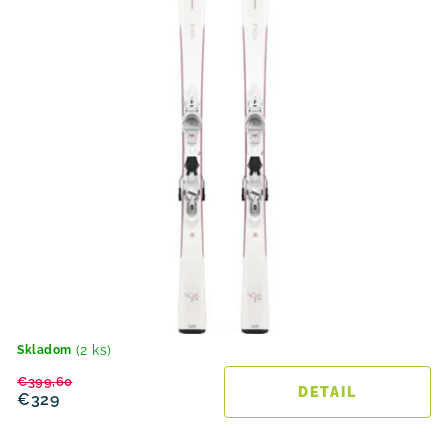
(2 ks)
Skladom
€399,60
DETAIL
€329