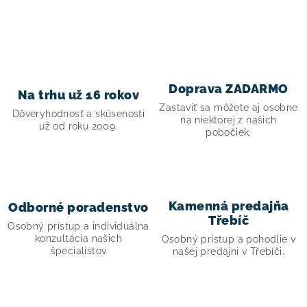
O
v
l
á
d
Doprava ZADARMO
Na trhu už 16 rokov
a
Zastaviť sa môžete aj osobne
Dôveryhodnosť a skúsenosti
c
na niektorej z našich
už od roku 2009.
pobočiek.
i
e
p
r
Kamenná predajňa
Odborné poradenstvo
v
Třebíč
Osobný prístup a individuálna
k
konzultácia našich
Osobný prístup a pohodlie v
y
špecialistov
našej predajni v Třebíči.
v
ý
p