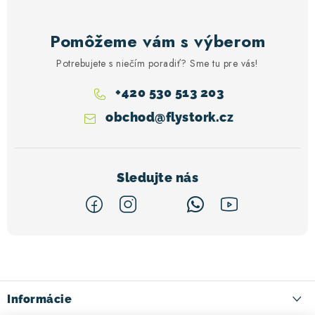
Pomôžeme vám s výberom
Potrebujete s niečím poradiť? Sme tu pre vás!
+420 530 513 203
obchod
@
flystork.cz
Z
á
p
ä
Informácie