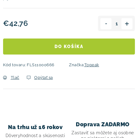
€42,76
Jednotková cena:
DO KOŠÍKA
Kód tovaru:
FLS11000666
Značka:
Topeak
Tlač
Opýtať sa
Doprava ZADARMO
Na trhu už 16 rokov
Zastaviť sa môžete aj osobne
Dôveryhodnosť a skúsenosti