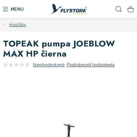
Prejsť
Hľad
na
obsah
Hustilky
CYKLISTIKA
TOPEAK pumpa JOEBLOW
ZIMNÉ ŠPORTY
MAX HP čierna
KOLOBEŽKY
Neohodnotené
Podrobnosti hodnotenia
OBLEČENIE A TOPÁNKY
DOPLNKY
CAMPING
VÝPREDAJ