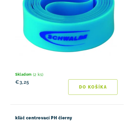
(2 ks)
Skladom
€3,25
DO KOŠÍKA
kľúč centrovací PH čierny