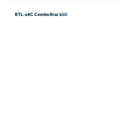
BTL-28C ComboStar klíč