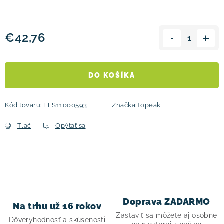
€42,76
Jednotková cena:
DO KOŠÍKA
Kód tovaru:
FLS11000593
Značka:
Topeak
Tlač
Opýtať sa
Doprava ZADARMO
Na trhu už 16 rokov
Zastaviť sa môžete aj osobne
Dôveryhodnosť a skúsenosti