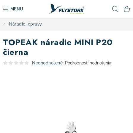
Prejsť
Hľad
na
obsah
Náradie, opravy
CYKLISTIKA
TOPEAK náradie MINI P20
ZIMNÉ ŠPORTY
čierna
KOLOBEŽKY
Neohodnotené
Podrobnosti hodnotenia
OBLEČENIE A TOPÁNKY
DOPLNKY
CAMPING
VÝPREDAJ