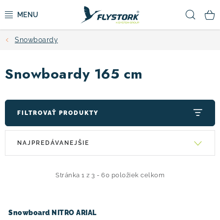
Prejsť
Hľad
na
obsah
Snowboardy
CYKLISTIKA
Snowboardy 165 cm
ZIMNÉ ŠPORTY
KOLOBEŽKY
FILTROVAŤ PRODUKTY
OBLEČENIE A TOPÁNKY
V
R
NAJPREDÁVANEJŠIE
ý
a
DOPLNKY
p
d
i
e
Stránka
1
z
3
-
60
položiek celkom
CAMPING
s
n
p
i
VÝPREDAJ
Snowboard NITRO ARIAL
r
e