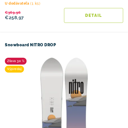
(1 ks)
U dodávateľa
€369,96
DETAIL
€258,97
Snowboard NITRO DROP
30 %
Výpredaj