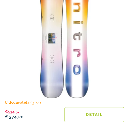
(3 ks)
U dodávateľa
€534,57
DETAIL
€374,20