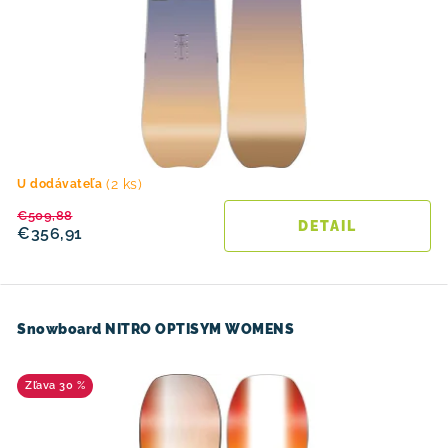
(2 ks)
U dodávateľa
€509,88
DETAIL
€356,91
Snowboard NITRO OPTISYM WOMENS
30 %