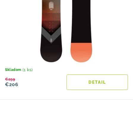
(1 ks)
Skladom
€259
DETAIL
€206
O
v