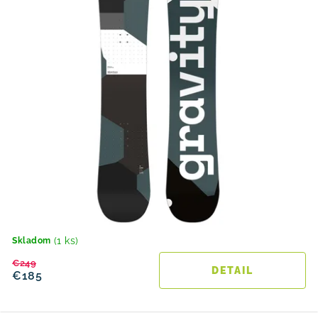
o
v
(1 ks)
Skladom
€249
DETAIL
€185