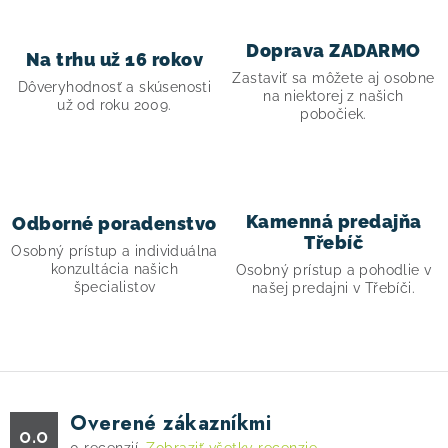
l
á
d
Doprava ZADARMO
Na trhu už 16 rokov
a
Zastaviť sa môžete aj osobne
Dôveryhodnosť a skúsenosti
c
na niektorej z našich
už od roku 2009.
pobočiek.
i
e
p
r
Kamenná predajňa
Odborné poradenstvo
v
Třebíč
Osobný prístup a individuálna
k
konzultácia našich
Osobný prístup a pohodlie v
y
špecialistov
našej predajni v Třebíči.
v
ý
p
i
s
Overené zákazníkmi
0.0
u