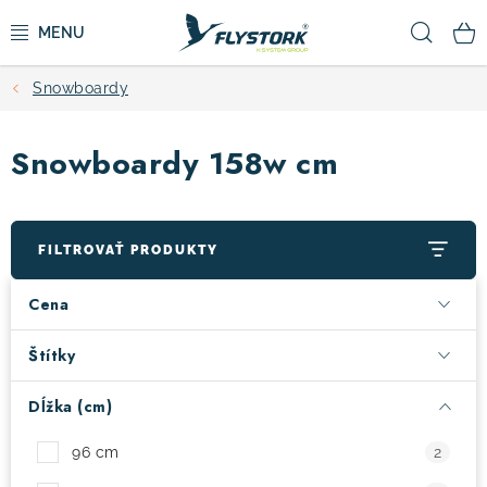
Prejsť
Hľad
na
obsah
Snowboardy
CYKLISTIKA
Snowboardy 158w cm
ZIMNÉ ŠPORTY
KOLOBEŽKY
FILTROVAŤ PRODUKTY
OBLEČENIE A TOPÁNKY
Cena
DOPLNKY
Štítky
Dĺžka (cm)
CAMPING
96 cm
2
VÝPREDAJ