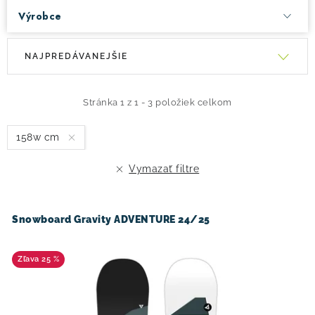
Výrobce
V
R
NAJPREDÁVANEJŠIE
ý
a
p
d
i
e
Stránka
1
z
1
-
3
položiek celkom
s
n
158w cm
p
i
r
e
Vymazať filtre
o
p
d
r
u
o
Snowboard Gravity ADVENTURE 24/25
k
d
t
u
25 %
o
k
v
t