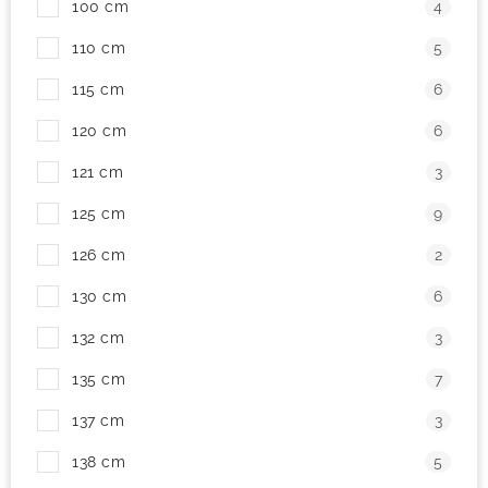
100 cm
4
! Akcie !
Obchodné podmienky
Doprava a platba
110 cm
5
Moja objednávka
Kontakty
Slovenčina
115 cm
6
120 cm
6
121 cm
3
125 cm
9
126 cm
2
130 cm
6
132 cm
3
135 cm
7
137 cm
3
138 cm
5