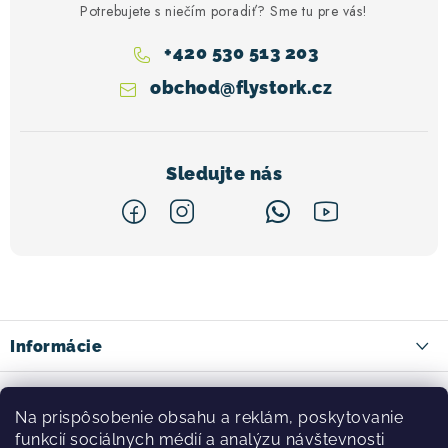
Potrebujete s niečím poradiť? Sme tu pre vás!
+420 530 513 203
obchod
@
flystork.cz
Z
á
p
ä
Informácie
t
Kontakty
Facebook
i
Na prispôsobenie obsahu a reklám, poskytovanie
Doprava tovaru
e
funkcií sociálnych médií a analýzu návštevnosti