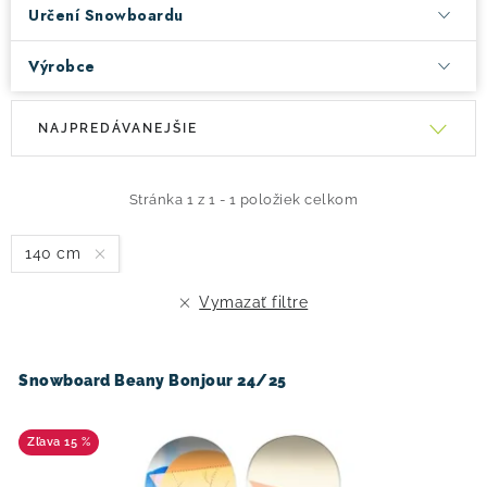
Určení Snowboardu
Výrobce
V
R
NAJPREDÁVANEJŠIE
ý
a
p
d
i
e
Stránka
1
z
1
-
1
položiek celkom
s
n
140 cm
p
i
r
e
Vymazať filtre
o
p
d
r
u
o
Snowboard Beany Bonjour 24/25
k
d
t
u
15 %
o
k