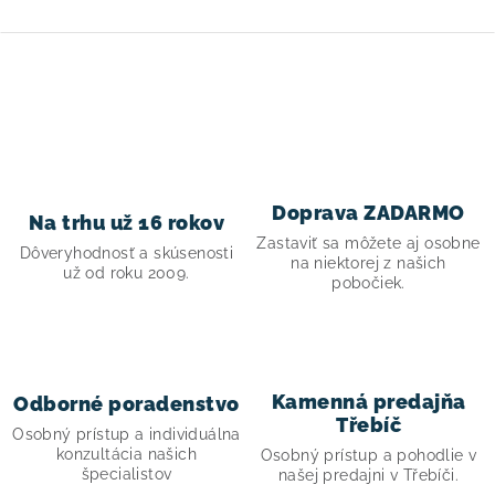
O
v
l
á
d
Doprava ZADARMO
Na trhu už 16 rokov
a
Zastaviť sa môžete aj osobne
Dôveryhodnosť a skúsenosti
c
na niektorej z našich
už od roku 2009.
pobočiek.
i
e
p
r
Kamenná predajňa
Odborné poradenstvo
v
Třebíč
Osobný prístup a individuálna
k
konzultácia našich
Osobný prístup a pohodlie v
y
špecialistov
našej predajni v Třebíči.