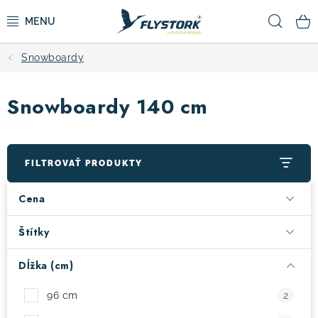
Prejsť
Hľad
na
obsah
Snowboardy
CYKLISTIKA
Snowboardy 140 cm
ZIMNÉ ŠPORTY
KOLOBEŽKY
FILTROVAŤ PRODUKTY
OBLEČENIE A TOPÁNKY
Cena
DOPLNKY
Štítky
Dĺžka (cm)
CAMPING
96 cm
2
VÝPREDAJ