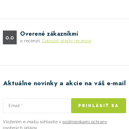
v
ý
p
i
s
Overené zákazníkmi
0.0
u
0
recenzií.
Zobraziť všetky recenzie
Aktuálne novinky a akcie na váš e-mail
Email
PRIHLÁSIŤ SA
Vložením e-mailu súhlasíte s
podmienkami ochrany
osobných údajov