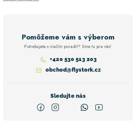
Pomôžeme vám s výberom
Potrebujete s niečím poradiť? Sme tu pre vás!
+420 530 513 203
obchod
@
flystork.cz
Z
á