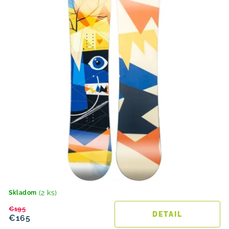
v
t
o
v
(2 ks)
Skladom
€195
DETAIL
€165