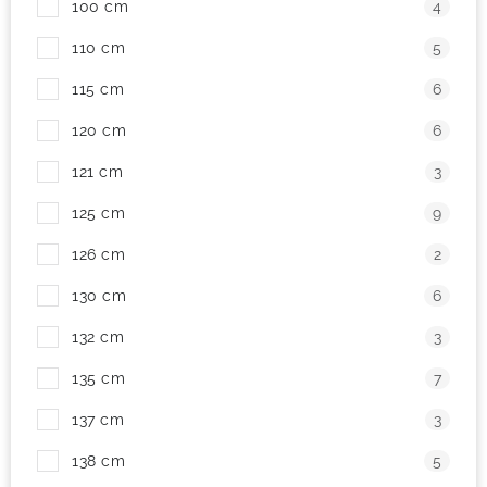
100 cm
4
! Akcie !
Obchodné podmienky
Doprava a platba
110 cm
5
Moja objednávka
Kontakty
Slovenčina
115 cm
6
120 cm
6
121 cm
3
125 cm
9
126 cm
2
130 cm
6
132 cm
3
135 cm
7
137 cm
3
138 cm
5