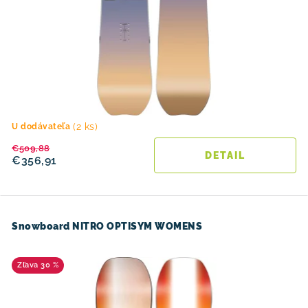
(2 ks)
U dodávateľa
€509,88
DETAIL
€356,91
Snowboard NITRO OPTISYM WOMENS
30 %