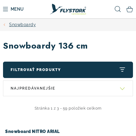
Prejsť
Hľad
na
obsah
Snowboardy
CYKLISTIKA
Snowboardy 136 cm
ZIMNÉ ŠPORTY
KOLOBEŽKY
FILTROVAŤ PRODUKTY
OBLEČENIE A TOPÁNKY
V
R
NAJPREDÁVANEJŠIE
ý
a
DOPLNKY
p
d
i
e
Stránka
1
z
3
-
59
položiek celkom
CAMPING
s
n
p
i
VÝPREDAJ
Snowboard NITRO ARIAL
r
e