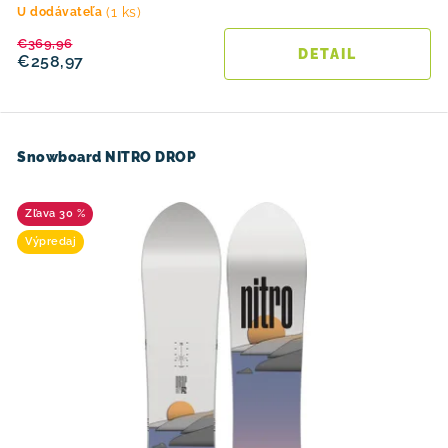
(1 ks)
U dodávateľa
€369,96
DETAIL
€258,97
Snowboard NITRO DROP
30 %
Výpredaj