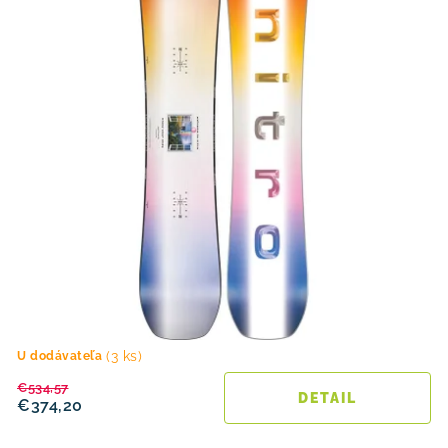
(3 ks)
U dodávateľa
€534,57
DETAIL
€374,20