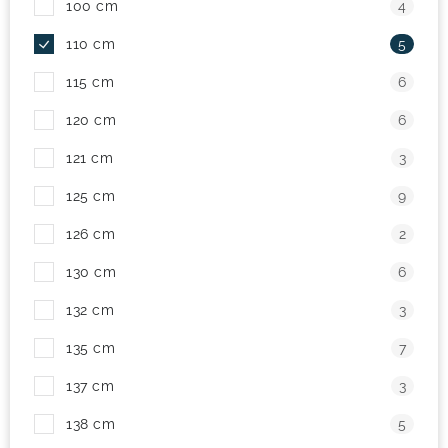
100 cm
4
! Akcie !
Obchodné podmienky
Doprava a platba
110 cm
5
Moja objednávka
Kontakty
Slovenčina
115 cm
6
120 cm
6
121 cm
3
125 cm
9
126 cm
2
130 cm
6
132 cm
3
135 cm
7
137 cm
3
138 cm
5