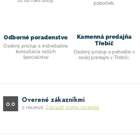
c
už od roku 2009.
pobočiek.
i
e
p
r
Kamenná predajňa
Odborné poradenstvo
v
Třebíč
Osobný prístup a individuálna
k
konzultácia našich
Osobný prístup a pohodlie v
y
špecialistov
našej predajni v Třebíči.
v
ý
p
i
s
Overené zákazníkmi
0.0
u
0
recenzií.
Zobraziť všetky recenzie