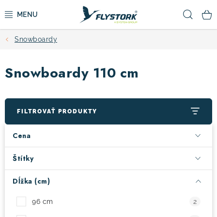
Prejsť
Hľad
na
obsah
Snowboardy
CYKLISTIKA
Snowboardy 110 cm
ZIMNÉ ŠPORTY
KOLOBEŽKY
FILTROVAŤ PRODUKTY
OBLEČENIE A TOPÁNKY
Cena
DOPLNKY
Štítky
Dĺžka (cm)
CAMPING
96 cm
2
VÝPREDAJ