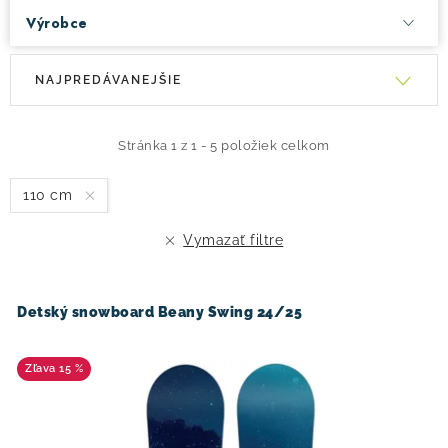
Výrobce
V
R
NAJPREDÁVANEJŠIE
ý
a
p
d
i
e
Stránka
1
z
1
-
5
položiek celkom
s
n
110 cm
p
i
r
e
Vymazať filtre
o
p
d
r
u
o
Detský snowboard Beany Swing 24/25
k
d
t
u
15 %
o
k
v
t