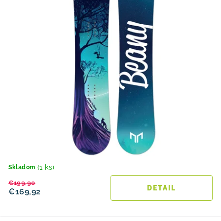
o
v
(1 ks)
Skladom
€199,90
DETAIL
€169,92