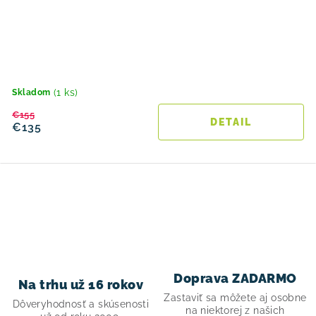
(1 ks)
Skladom
€155
DETAIL
€135
O
v
l
á
d
Doprava ZADARMO
Na trhu už 16 rokov
a
Zastaviť sa môžete aj osobne
Dôveryhodnosť a skúsenosti
na niektorej z našich