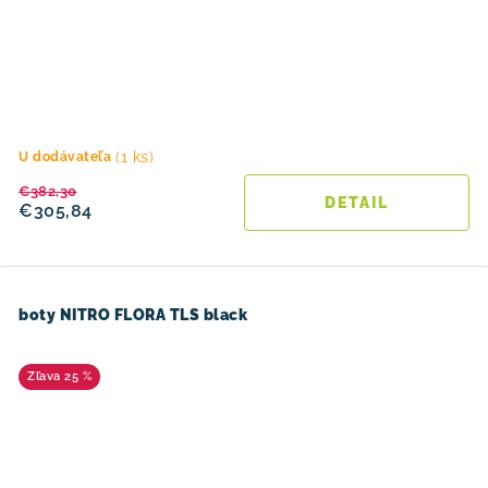
(1 ks)
U dodávateľa
€382,30
DETAIL
€305,84
boty NITRO FLORA TLS black
25 %