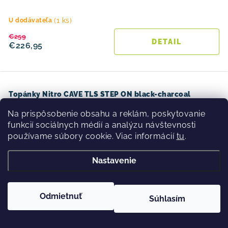
(1 ks)
U dodávateľa
€259
DETAIL
€226,95
Topánky Nitro CAVE TLS STEP ON black-charcoal
Na prispôsobenie obsahu a reklám, poskytovanie
20 %
funkcií sociálnych médií a analýzu návštevnosti
používame súbory cookie. Viac informácií
tu
.
Nastavenie
Odmietnuť
Súhlasím