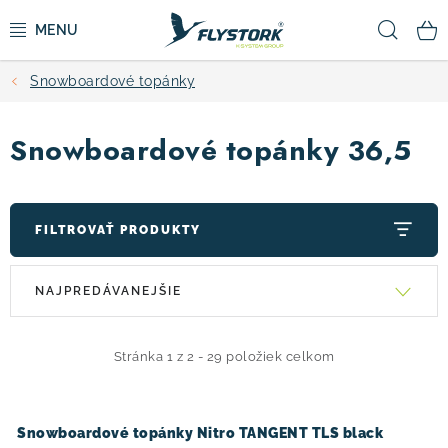
Prejsť
Hľad
na
obsah
Snowboardové topánky
CYKLISTIKA
Snowboardové topánky 36,5
ZIMNÉ ŠPORTY
KOLOBEŽKY
FILTROVAŤ PRODUKTY
OBLEČENIE A TOPÁNKY
V
R
NAJPREDÁVANEJŠIE
ý
a
DOPLNKY
p
d
i
e
Stránka
1
z
2
-
29
položiek celkom
CAMPING
s
n
p
i
VÝPREDAJ
Snowboardové topánky Nitro TANGENT TLS black
r
e