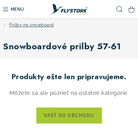
Prejsť
Hľad
na
obsah
Prilby na snowboard
CYKLISTIKA
Snowboardové prilby 57-61
ZIMNÉ ŠPORTY
KOLOBEŽKY
Produkty ešte len pripravujeme.
OBLEČENIE A TOPÁNKY
Môžete sa ale pozrieť na ostatné kategórie.
DOPLNKY
CAMPING
SPÄŤ DO OBCHODU
VÝPREDAJ