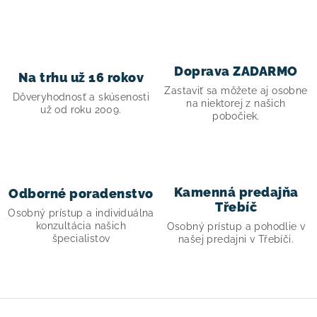
! Akcie !
Obchodné podmienky
Doprava a platba
Moja objednávka
Kontakty
Slovenčina
Doprava ZADARMO
Na trhu už 16 rokov
Zastaviť sa môžete aj osobne
Dôveryhodnosť a skúsenosti
na niektorej z našich
už od roku 2009.
pobočiek.
Kamenná predajňa
Odborné poradenstvo
Třebíč
Osobný prístup a individuálna
konzultácia našich
Osobný prístup a pohodlie v
špecialistov
našej predajni v Třebíči.