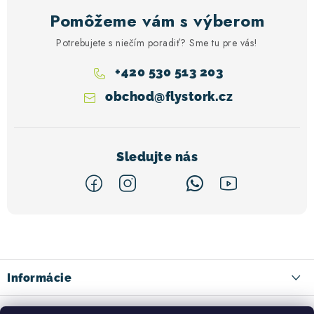
Pomôžeme vám s výberom
Potrebujete s niečím poradiť? Sme tu pre vás!
+420 530 513 203
obchod
@
flystork.cz
Z
á
p
ä
Informácie
t
Kontakty
Facebook