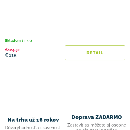
(1 ks)
Skladom
€124,52
DETAIL
€115
O
v
l
á
d
Doprava ZADARMO
Na trhu už 16 rokov
a
Zastaviť sa môžete aj osobne
Dôveryhodnosť a skúsenosti