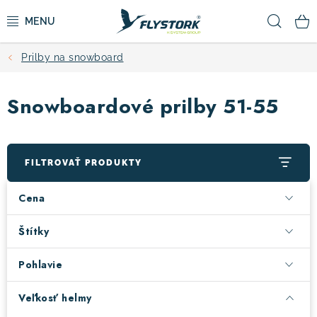
Prejsť
Hľad
na
obsah
Prilby na snowboard
CYKLISTIKA
Snowboardové prilby 51-55
ZIMNÉ ŠPORTY
KOLOBEŽKY
FILTROVAŤ PRODUKTY
OBLEČENIE A TOPÁNKY
Cena
DOPLNKY
Štítky
Pohlavie
CAMPING
Veľkosť helmy
VÝPREDAJ