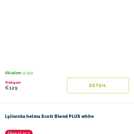
(1 ks)
Skladom
€164,20
DETAIL
€129
Lyžiarska helma Scott Blend PLUS white
až 30 %