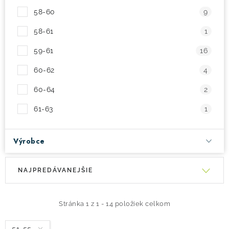
58-60
9
58-61
1
59-61
16
60-62
4
60-64
2
61-63
1
Výrobce
V
R
NAJPREDÁVANEJŠIE
ý
a
p
d
i
e
Stránka
1
z
1
-
14
položiek celkom
s
n