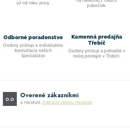
c
na niektorej z našich
už od roku 2009.
pobočiek.
i
e
p
r
Kamenná predajňa
Odborné poradenstvo
v
Třebíč
Osobný prístup a individuálna
k
konzultácia našich
Osobný prístup a pohodlie v
y
špecialistov
našej predajni v Třebíči.
v
ý
p
i
s
Overené zákazníkmi
0.0
u
0
recenzií.
Zobraziť všetky recenzie