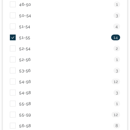
46-50
1
! Akcie !
Obchodné podmienky
Doprava a platba
50-54
3
Moja objednávka
Kontakty
Slovenčina
51-54
4
51-55
14
52-54
2
52-56
1
53-56
3
54-56
12
54-58
3
55-58
1
55-59
12
56-58
8