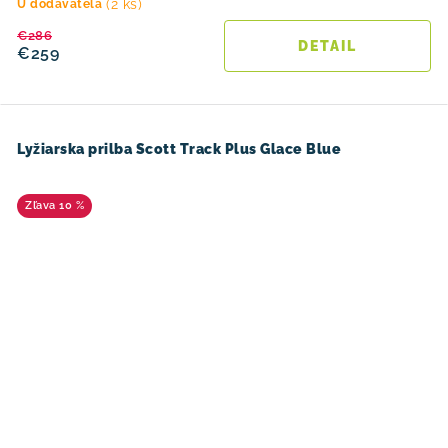
(2 ks)
U dodávateľa
€286
DETAIL
€259
Lyžiarska prilba Scott Track Plus Glace Blue
10 %