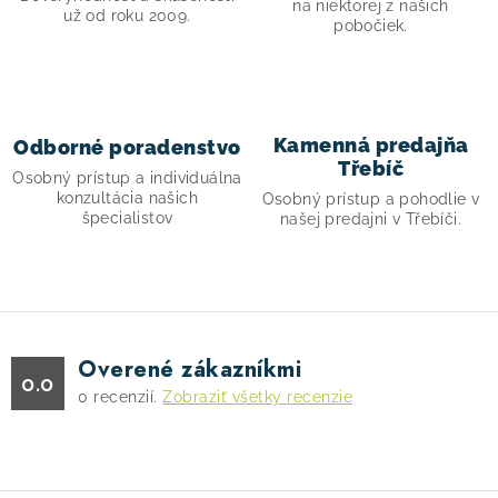
c
na niektorej z našich
už od roku 2009.
pobočiek.
i
e
p
r
Kamenná predajňa
Odborné poradenstvo
v
Třebíč
Osobný prístup a individuálna
k
konzultácia našich
Osobný prístup a pohodlie v
y
špecialistov
našej predajni v Třebíči.
v
ý
p
i
s
Overené zákazníkmi
0.0
u
0
recenzií.
Zobraziť všetky recenzie