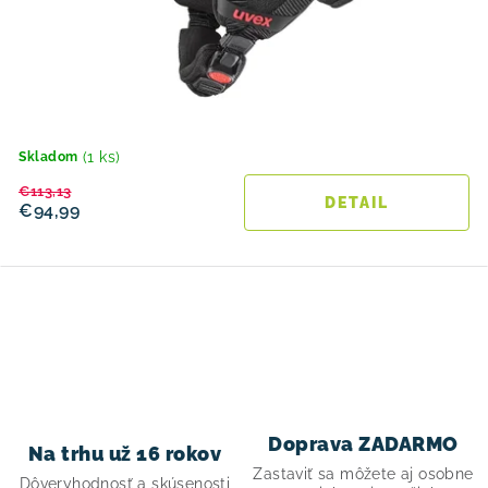
(1 ks)
Skladom
€113,13
DETAIL
€94,99
O
v
l
á
d
Doprava ZADARMO
Na trhu už 16 rokov
a
Zastaviť sa môžete aj osobne
Dôveryhodnosť a skúsenosti