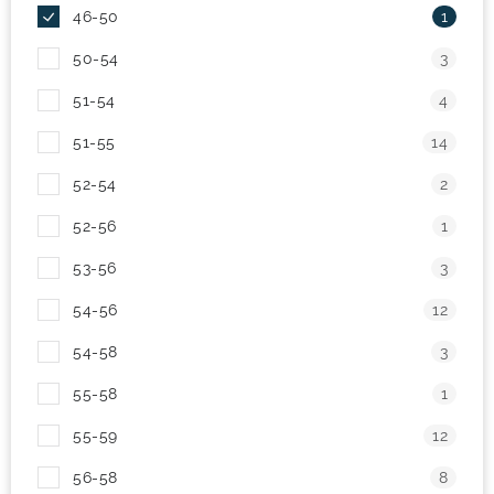
46-50
1
! Akcie !
Obchodné podmienky
Doprava a platba
50-54
3
Moja objednávka
Kontakty
Slovenčina
51-54
4
51-55
14
52-54
2
52-56
1
53-56
3
54-56
12
54-58
3
55-58
1
55-59
12
56-58
8