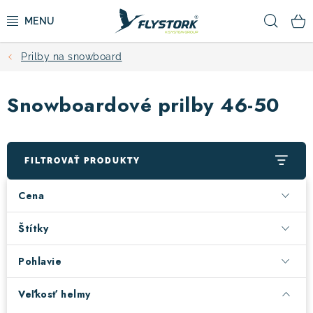
Prejsť
Hľad
na
obsah
Prilby na snowboard
CYKLISTIKA
Snowboardové prilby 46-50
ZIMNÉ ŠPORTY
KOLOBEŽKY
FILTROVAŤ PRODUKTY
OBLEČENIE A TOPÁNKY
Cena
DOPLNKY
Štítky
Pohlavie
CAMPING
Veľkosť helmy
VÝPREDAJ