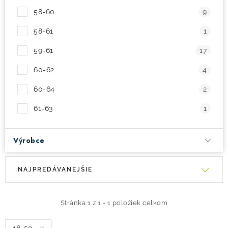
58-60
9
58-61
1
59-61
17
60-62
4
60-64
2
61-63
1
Výrobce
V
R
NAJPREDÁVANEJŠIE
ý
a
p
d
i
e
Stránka
1
z
1
-
1
položiek celkom
s
n