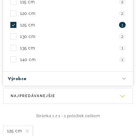
115 cm
2
! Akcie !
Obchodné podmienky
Doprava a platba
120 cm
2
Moja objednávka
Kontakty
Slovenčina
125 cm
1
130 cm
2
135 cm
1
140 cm
1
Výrobce
V
R
NAJPREDÁVANEJŠIE
ý
a
p
d
i
e
Stránka
1
z
1
-
1
položiek celkom
s
n
125 cm
p
i