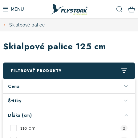
Prejsť
Hľad
na
obsah
Skialpové palice
CYKLISTIKA
Skialpové palice 125 cm
ZIMNÉ ŠPORTY
KOLOBEŽKY
FILTROVAŤ PRODUKTY
OBLEČENIE A TOPÁNKY
Cena
DOPLNKY
Štítky
Dĺžka (cm)
CAMPING
110 cm
2
VÝPREDAJ