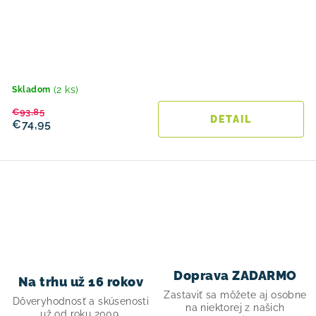
(2 ks)
Skladom
€93,85
DETAIL
€74,95
O
v
l
á
d
Doprava ZADARMO
Na trhu už 16 rokov
a
Zastaviť sa môžete aj osobne
Dôveryhodnosť a skúsenosti
c
na niektorej z našich
už od roku 2009.