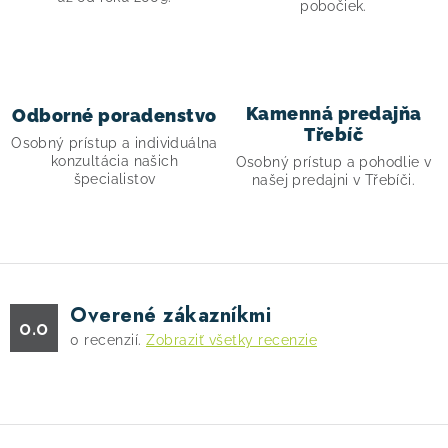
pobočiek.
i
e
p
r
Kamenná predajňa
Odborné poradenstvo
v
Třebíč
Osobný prístup a individuálna
k
konzultácia našich
Osobný prístup a pohodlie v
y
špecialistov
našej predajni v Třebíči.
v
ý
p
i
s
Overené zákazníkmi
0.0
u
0
recenzií.
Zobraziť všetky recenzie