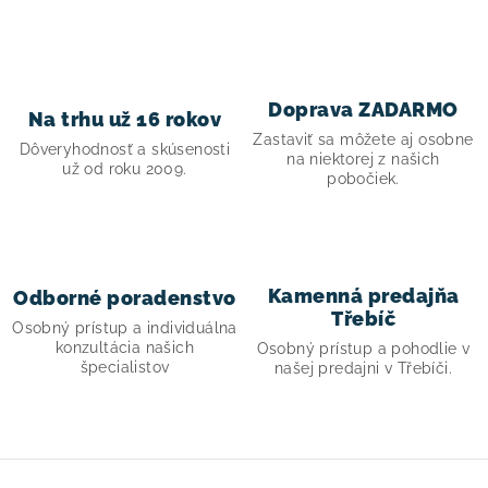
! Akcie !
Obchodné podmienky
Doprava a platba
Moja objednávka
Kontakty
Slovenčina
Doprava ZADARMO
Na trhu už 16 rokov
Zastaviť sa môžete aj osobne
Dôveryhodnosť a skúsenosti
na niektorej z našich
už od roku 2009.
pobočiek.
Kamenná predajňa
Odborné poradenstvo
Třebíč
Osobný prístup a individuálna
konzultácia našich
Osobný prístup a pohodlie v
špecialistov
našej predajni v Třebíči.