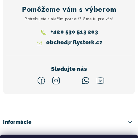
Pomôžeme vám s výberom
Potrebujete s niečím poradiť? Sme tu pre vás!
+420 530 513 203
obchod
@
flystork.cz
Z
á
p
ä
Informácie
t
Kontakty
Facebook