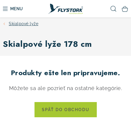
Prejsť
Hľad
na
obsah
Skialpové lyže
CYKLISTIKA
Skialpové lyže 178 cm
ZIMNÉ ŠPORTY
KOLOBEŽKY
Produkty ešte len pripravujeme.
OBLEČENIE A TOPÁNKY
Môžete sa ale pozrieť na ostatné kategórie.
DOPLNKY
CAMPING
SPÄŤ DO OBCHODU
VÝPREDAJ