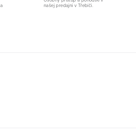
Osobný prístup a pohodlie v
ia
našej predajni v Třebíči.