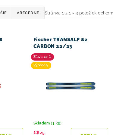
Stránka
1
z
1
-
3
položiek celkom
ŠIE
ABECEDNE
6
Fischer TRANSALP 82
CARBON 22/23
40 %
Výpredaj
(1 ks)
Skladom
€625