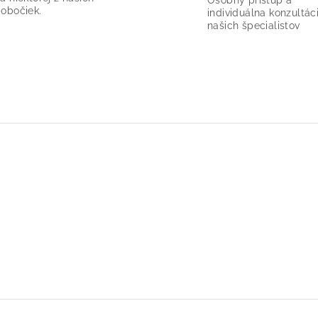
Osobný prístup a
obočiek.
individuálna konzultác
našich špecialistov