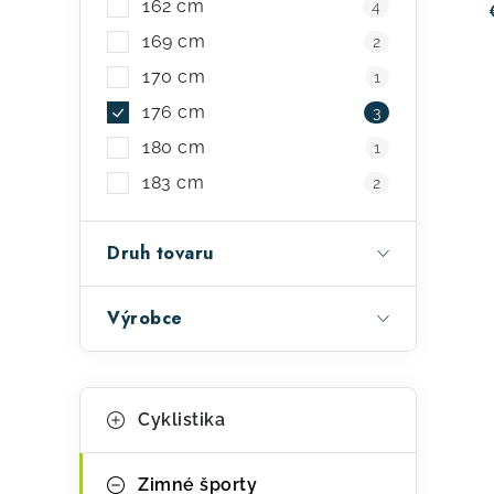
162 cm
4
u
169 cm
2
k
170 cm
1
t
176 cm
3
o
180 cm
1
v
v
183 cm
2
l
Druh tovaru
á
d
Výrobce
a
c
K
i
Preskočiť
Cyklistika
kategórie
a
e
t
p
Zimné športy