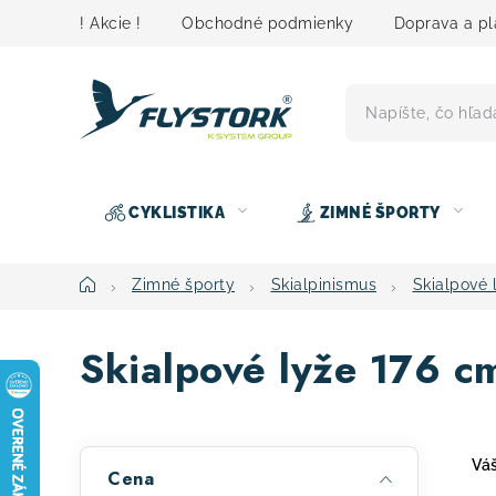
Prejsť
! Akcie !
Obchodné podmienky
Doprava a pl
na
obsah
CYKLISTIKA
ZIMNÉ ŠPORTY
Domov
Zimné športy
Skialpinismus
Skialpové 
Skialpové lyže 176 c
B
Váš
Cena