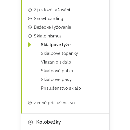
e
r
Zjazdové lyžování
g
v
Snowboarding
ó
k
Bežecké lyžovanie
r
y
Skialpinismus
i
v
Skialpové lyže
e
ý
Skialpové topánky
p
Viazanie skialp
i
Skialpové palice
Skialpové pásy
s
Príslušenstvo skialp
u
Zimné príslušenstvo
Kolobežky