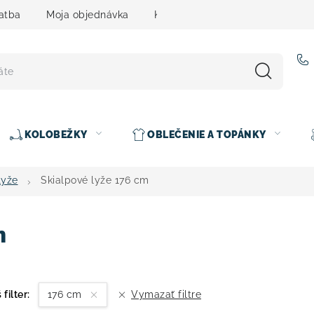
atba
Moja objednávka
Kontakty
Slovenčina
KOLOBEŽKY
OBLEČENIE A TOPÁNKY
lyže
Skialpové lyže 176 cm
m
 filter:
176 cm
Vymazať filtre