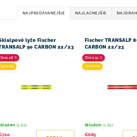
R
NAJPREDÁVANEJŠIE
NAJLACNEJŠIE
NAJDRAH
a
d
V
Skialpové lyže Fischer
Fischer TRANSALP 8
e
TRANSALP 90 CARBON 22/23
CARBON 22/23
n
48 %
51 %
i
Výpredaj
Výpredaj
e
p
r
o
d
(1 ks)
(1 ks)
Skladom
Skladom
€710
€685