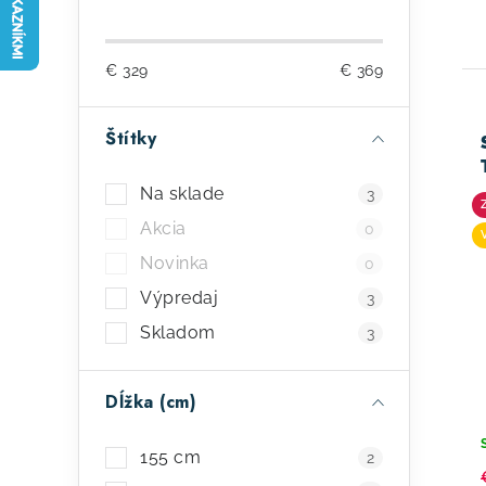
o
č
€
329
€
369
n
ý
Štítky
p
ý
Na sklade
3
a
p
Akcia
0
n
i
Novinka
0
e
s
Výpredaj
3
l
Skladom
p
3
r
Dĺžka (cm)
o
d
155 cm
2