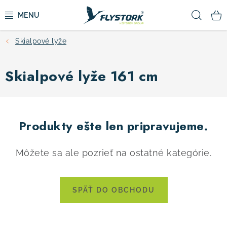
Prejsť
Hľad
na
obsah
Skialpové lyže
CYKLISTIKA
Skialpové lyže 161 cm
ZIMNÉ ŠPORTY
KOLOBEŽKY
Produkty ešte len pripravujeme.
OBLEČENIE A TOPÁNKY
Môžete sa ale pozrieť na ostatné kategórie.
DOPLNKY
CAMPING
SPÄŤ DO OBCHODU
VÝPREDAJ