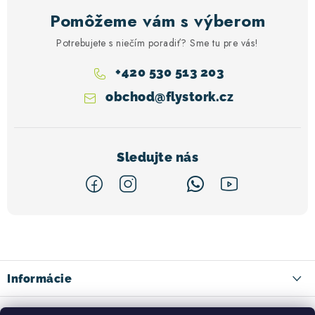
Pomôžeme vám s výberom
Potrebujete s niečím poradiť? Sme tu pre vás!
+420 530 513 203
obchod
@
flystork.cz
Z
á
p
ä
Informácie
t
Kontakty
Facebook