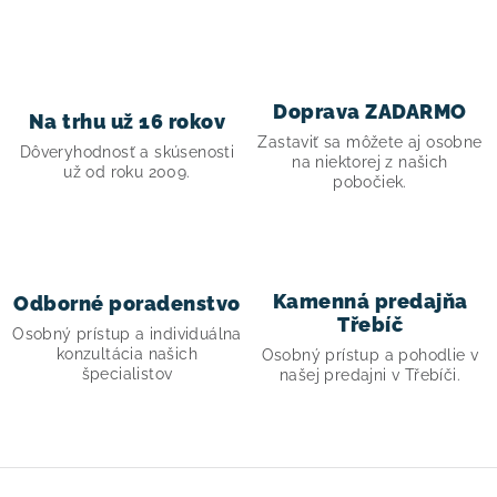
! Akcie !
Obchodné podmienky
Doprava a platba
Moja objednávka
Kontakty
Slovenčina
Doprava ZADARMO
Na trhu už 16 rokov
Zastaviť sa môžete aj osobne
Dôveryhodnosť a skúsenosti
na niektorej z našich
už od roku 2009.
pobočiek.
Kamenná predajňa
Odborné poradenstvo
Třebíč
Osobný prístup a individuálna
konzultácia našich
Osobný prístup a pohodlie v
špecialistov
našej predajni v Třebíči.