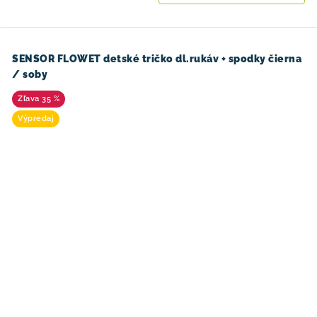
SENSOR FLOWET detské tričko dl.rukáv + spodky čierna
/ soby
35 %
Výpredaj