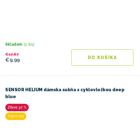
(1 ks)
Skladom
€17,87
DO KOŠÍKA
€9,99
SENSOR HELIUM dámska sukňa s cyklovložkou deep
blue
37 %
Výpredaj