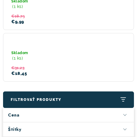
Skladom
šatku
(1 ks)
multifunkčné
čierna
€18,75
€9,99
SENSOR
DOUBLE
Face
Skladom
set
(1 ks)
WILD
detský
€31,23
tričko
€18,45
dl.rukáv
+
spodky
magenta
FILTROVAŤ PRODUKTY
Cena
Štítky