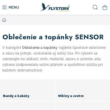
Prejsť
Hľad
na
obsah
Domov
CYKLISTIKA
Oblečenie a topánky SENSOR
ZIMNÉ ŠPORTY
V kategórii
Oblečenie a topánky
nájdete športové oblečenie
KOLOBEŽKY
a obuv na pohyb, cestovanie aj voľný čas. Pri výbere sa
zamerajte na veľkosť, strih, materiál, oporu a určenie, aby
OBLEČENIE A TOPÁNKY
výbava zodpovedala vašim plánom a spoľahlivo slúžila pri
každom dobrodružstve.
DOPLNKY
CAMPING
Bundy a kabáty
Mikiny a svetre
VÝPREDAJ