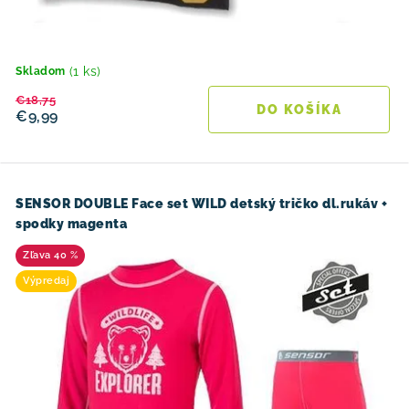
(1 ks)
Skladom
€18,75
DO KOŠÍKA
€9,99
SENSOR DOUBLE Face set WILD detský tričko dl.rukáv +
spodky magenta
40 %
Výpredaj