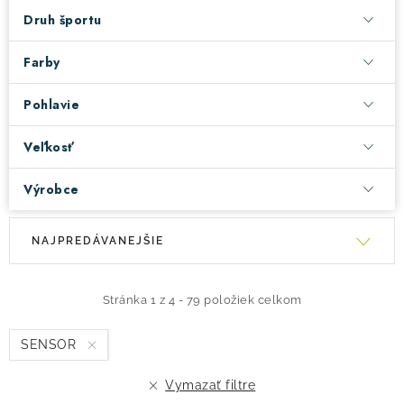
Druh športu
Farby
Pohlavie
Veľkosť
Výrobce
V
R
NAJPREDÁVANEJŠIE
ý
a
p
d
i
e
Stránka
1
z
4
-
79
položiek celkom
s
n
SENSOR
p
i
r
e
Vymazať filtre