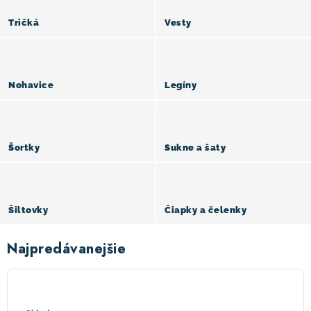
Tričká
Vesty
! Akcie !
Obchodné podmienky
Doprava a platba
Moja objednávka
Kontakty
Slovenčina
Nohavice
Legíny
Šortky
Sukne a šaty
Šiltovky
Čiapky a čelenky
Najpredávanejšie
SENSOR
TUBE
HAND