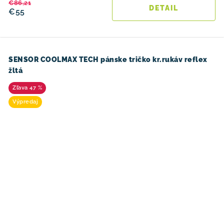
€86,21
DETAIL
€55
SENSOR COOLMAX TECH pánske tričko kr.rukáv reflex
žltá
47 %
Výpredaj