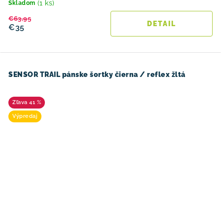
(1 ks)
Skladom
€63,95
DETAIL
€35
SENSOR TRAIL pánske šortky čierna / reflex žltá
41 %
Výpredaj