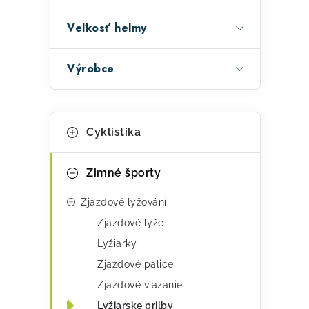
Veľkosť helmy
Výrobce
K
Preskočiť
Cyklistika
kategórie
a
t
Zimné športy
e
Zjazdové lyžování
g
Zjazdové lyže
ó
Lyžiarky
r
Zjazdové palice
i
Zjazdové viazanie
e
Lyžiarske prilby