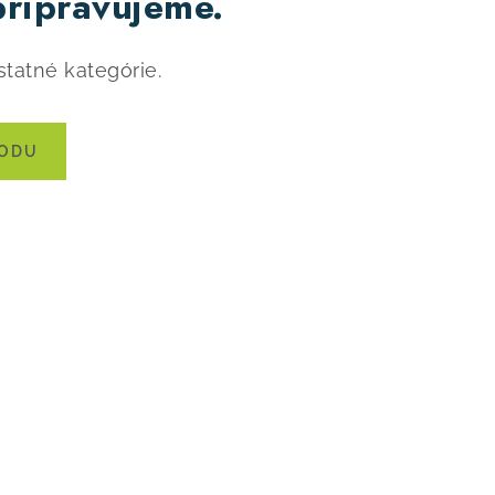
pripravujeme.
statné kategórie.
HODU