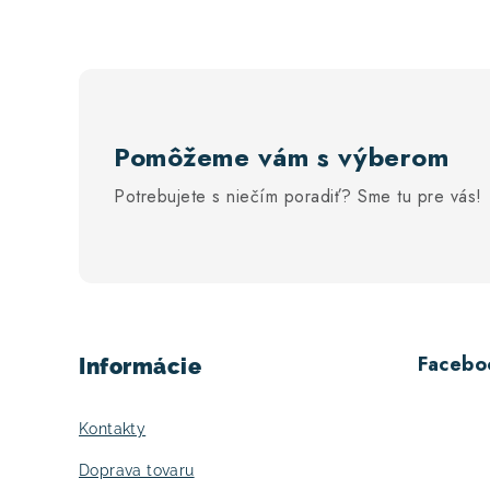
Pomôžeme vám s výberom
Potrebujete s niečím poradiť? Sme tu pre vás!
Z
á
Facebo
Informácie
p
ä
Kontakty
t
Doprava tovaru