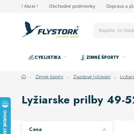
Prejsť
! Akcie !
Obchodné podmienky
Doprava a pl
na
obsah
CYKLISTIKA
ZIMNÉ ŠPORTY
Domov
Zimné športy
Zjazdové lyžování
Lyžiar
Lyžiarske prilby 49-5
B
Cena