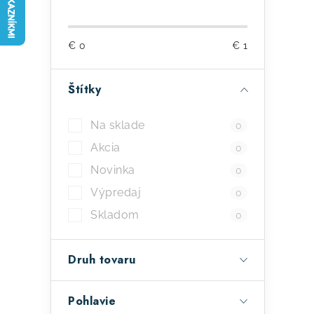
o
č
€
0
€
1
n
ý
Štítky
p
Na sklade
0
a
Akcia
0
n
Novinka
0
e
Výpredaj
0
l
Skladom
0
Druh tovaru
Pohlavie