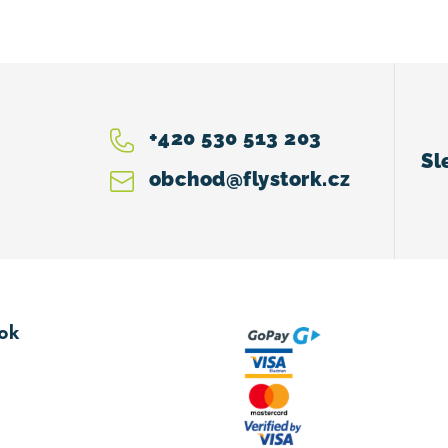
+420 530 513 203
obchod
@
flystork.cz
ok