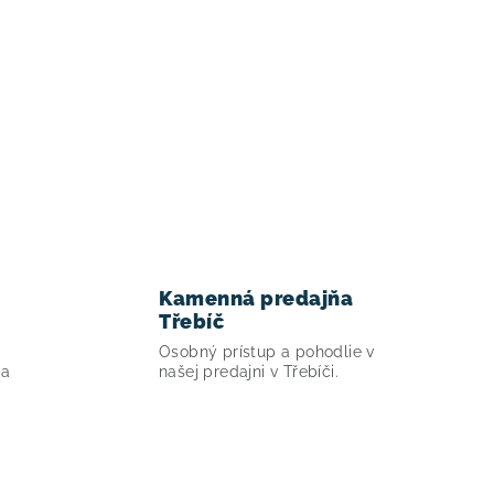
Kamenná predajňa
Třebíč
Osobný prístup a pohodlie v
ia
našej predajni v Třebíči.