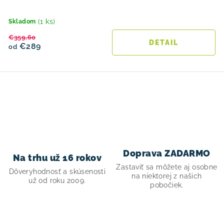
(1 ks)
Skladom
€359,60
DETAIL
€289
od
O
v
l
á
d
Doprava ZADARMO
Na trhu už 16 rokov
a
Zastaviť sa môžete aj osobne
Dôveryhodnosť a skúsenosti
c
na niektorej z našich
už od roku 2009.
pobočiek.
i
e
p