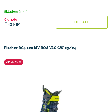
(1 ks)
Skladom
€551,60
DETAIL
€439,90
Fischer RC4 120 MV BOA VAC GW 23/24
26 %