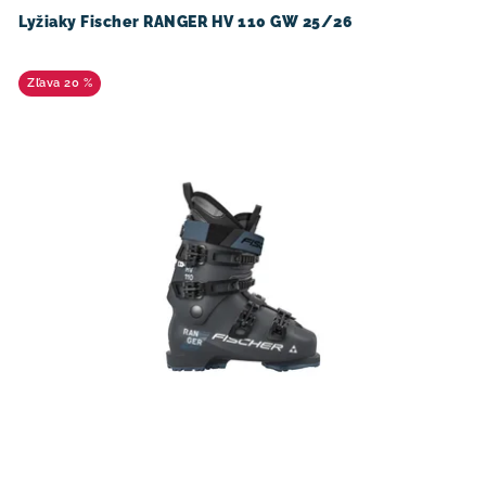
u
o
Lyžiaky Fischer RANGER HV 110 GW 25/26
k
d
t
u
20 %
o
k
v
t
o
v