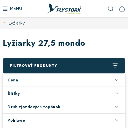
Prejsť
Hľad
na
obsah
Lyžiarky
CYKLISTIKA
Lyžiarky 27,5 mondo
ZIMNÉ ŠPORTY
KOLOBEŽKY
FILTROVAŤ PRODUKTY
OBLEČENIE A TOPÁNKY
Cena
DOPLNKY
Štítky
Druh zjazdových topánok
CAMPING
Pohlavie
VÝPREDAJ