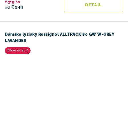
€319,60
DETAIL
€249
od
Dámske lyžiaky Rossignol ALLTRACK 80 GW W-GREY
LAVANDER
až 21 %