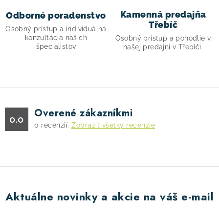
r
Kamenná predajňa
Odborné poradenstvo
v
Třebíč
Osobný prístup a individuálna
k
konzultácia našich
Osobný prístup a pohodlie v
y
špecialistov
našej predajni v Třebíči.
v
ý
p
i
s
Overené zákazníkmi
0.0
u
0
recenzií.
Zobraziť všetky recenzie
Aktuálne novinky a akcie na váš e-mail