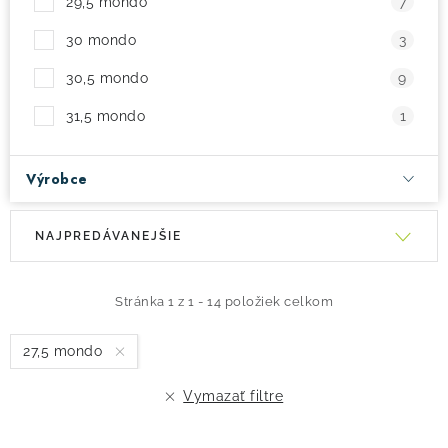
29,5 mondo
7
30 mondo
3
30,5 mondo
9
31,5 mondo
1
Výrobce
V
R
NAJPREDÁVANEJŠIE
ý
a
p
d
i
e
Stránka
1
z
1
-
14
položiek celkom
s
n
27,5 mondo
p
i
r
e
Vymazať filtre
o
p
d
r